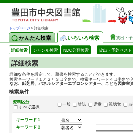
トップページ
> 詳細検索
かんたん検索
いろいろ検索
貸出・予
詳細検索
ジャンル検索
NDC分類検索
貸出・予約ベスト
詳細検索
詳細な条件を設定して、蔵書を検索することができます。
検索キーワード１と２と３は全角で、検索キーワード４は半角で
なお、紙芝居、パネルシアターエプロンシアター、こども図書室
検索条件
資料区分
一般
雑誌
児童
視聴覚
点
すべて選択
キーワード１
キーワード２