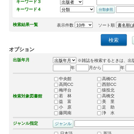
キーワード３
キーワード４
検索結果一覧
表示件数
ソート順
オプション
出版年月
※雑誌を検索するときは、出
年
月から
年
中央館
高橋CC
高岡CC
西部CC
梅坪台
猿投北
若 林
高橋交
検索対象図書館
益 富
美 里
小 原
足 助
藤岡南
浄 水
ジャンル指定
日本語
英語