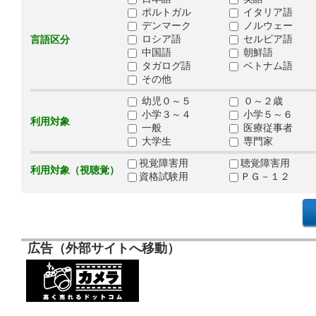
ポルトガル
イタリア語
デンマーク
ノルウェー
ロシア語
セルビア語
言語区分
中国語
朝鮮語
タガログ語
ベトナム語
その他
幼児０～５
０～２歳
小学３～４
小学５～６
利用対象
一般
医療従事者
大学生
専門家
視覚障害用
聴覚障害用
利用対象（視聴覚）
資格試験用
ＰＧ－１２
広告（外部サイトへ移動）