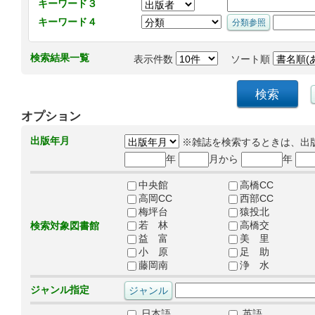
キーワード３
キーワード４
検索結果一覧
表示件数
ソート順
オプション
出版年月
※雑誌を検索するときは、出
年
月から
年
中央館
高橋CC
高岡CC
西部CC
梅坪台
猿投北
若 林
高橋交
検索対象図書館
益 富
美 里
小 原
足 助
藤岡南
浄 水
ジャンル指定
日本語
英語