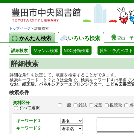
トップページ
> 詳細検索
かんたん検索
いろいろ検索
貸出・予
詳細検索
ジャンル検索
NDC分類検索
貸出・予約ベスト
詳細検索
詳細な条件を設定して、蔵書を検索することができます。
検索キーワード１と２と３は全角で、検索キーワード４は半角で
なお、紙芝居、パネルシアターエプロンシアター、こども図書室
検索条件
資料区分
一般
雑誌
児童
視聴覚
点
すべて選択
キーワード１
キーワード２