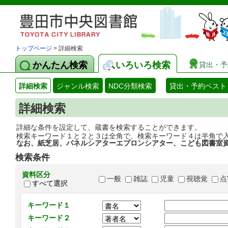
トップページ
> 詳細検索
かんたん検索
いろいろ検索
貸出・予
詳細検索
ジャンル検索
NDC分類検索
貸出・予約ベスト
詳細検索
詳細な条件を設定して、蔵書を検索することができます。
検索キーワード１と２と３は全角で、検索キーワード４は半角で
なお、紙芝居、パネルシアターエプロンシアター、こども図書室
検索条件
資料区分
一般
雑誌
児童
視聴覚
点
すべて選択
キーワード１
キーワード２