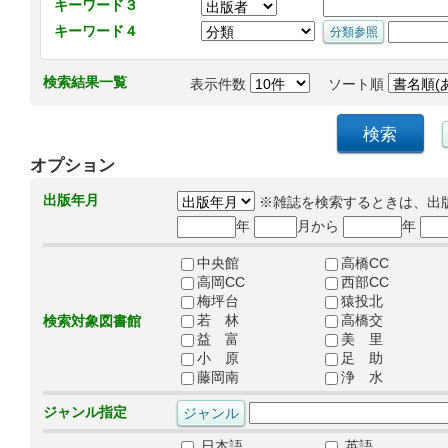
キーワード３
キーワード４
検索結果一覧
表示件数
ソート順
オプション
出版年月
※雑誌を検索するときは、出
年
月から
年
中央館
高橋CC
高岡CC
西部CC
梅坪台
猿投北
若 林
高橋交
検索対象図書館
益 富
美 里
小 原
足 助
藤岡南
浄 水
ジャンル指定
日本語
英語