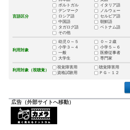
ポルトガル
イタリア語
デンマーク
ノルウェー
ロシア語
セルビア語
言語区分
中国語
朝鮮語
タガログ語
ベトナム語
その他
幼児０～５
０～２歳
小学３～４
小学５～６
利用対象
一般
医療従事者
大学生
専門家
視覚障害用
聴覚障害用
利用対象（視聴覚）
資格試験用
ＰＧ－１２
広告（外部サイトへ移動）