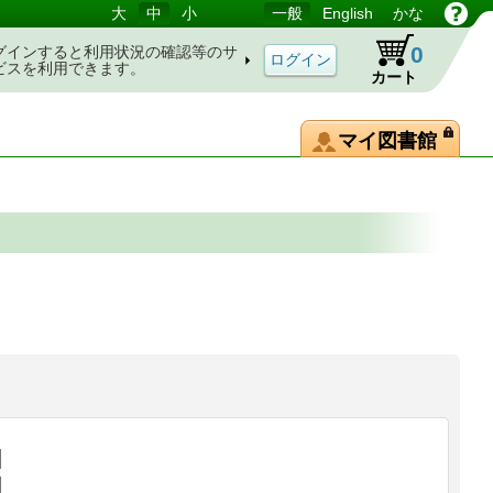
大
中
小
一般
English
かな
0
グインすると利用状況の確認等のサ
ビスを利用できます。
カート
マイ図書館