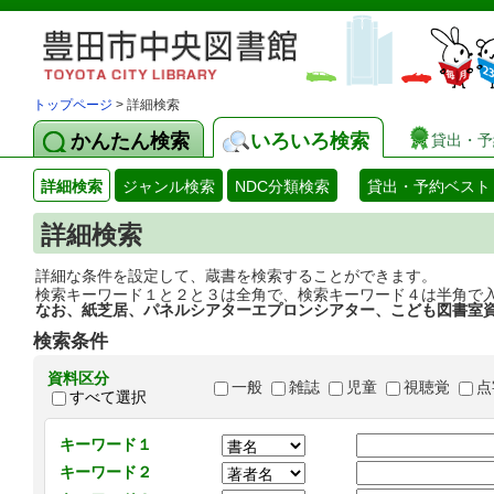
トップページ
> 詳細検索
かんたん検索
いろいろ検索
貸出・予
詳細検索
ジャンル検索
NDC分類検索
貸出・予約ベスト
詳細検索
詳細な条件を設定して、蔵書を検索することができます。
検索キーワード１と２と３は全角で、検索キーワード４は半角で
なお、紙芝居、パネルシアターエプロンシアター、こども図書室
検索条件
資料区分
一般
雑誌
児童
視聴覚
点
すべて選択
キーワード１
キーワード２