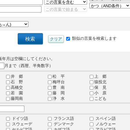
類似の言葉を検索します
版年月は空欄にしてください。
月まで（西暦、半角数字）
井 郷
松 平
上 郷
石 野
梅坪台
猿投北
高橋交
豊 南
保 見
若 園
藤 岡
小 原
藤岡南
浄 水
こども
ドイツ語
フランス語
スペイン語
スウェーデ
デンマーク
ノルウェー
セルビア語
カザフ語
アラビア語