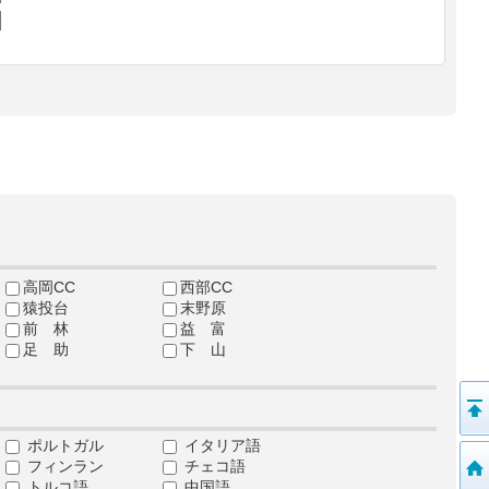
高岡CC
西部CC
猿投台
末野原
前 林
益 富
足 助
下 山
ポルトガル
イタリア語
フィンラン
チェコ語
トルコ語
中国語