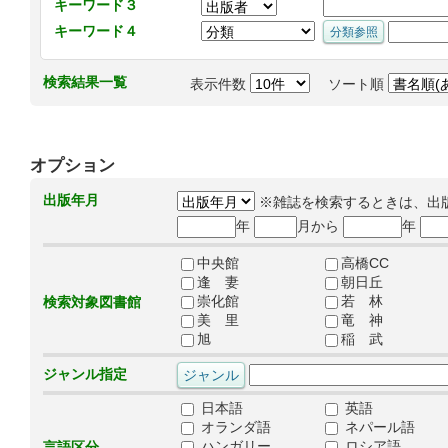
キーワード３
キーワード４
検索結果一覧
表示件数
ソート順
オプション
出版年月
※雑誌を検索するときは、出
年
月から
年
中央館
高橋CC
逢 妻
朝日丘
崇化館
若 林
検索対象図書館
美 里
竜 神
旭
稲 武
ジャンル指定
日本語
英語
オランダ語
ネパール語
ハンガリー
ロシア語
言語区分