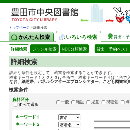
トップページ
> 詳細検索
かんたん検索
いろいろ検索
貸出・予
詳細検索
ジャンル検索
NDC分類検索
貸出・予約ベスト
詳細検索
詳細な条件を設定して、蔵書を検索することができます。
検索キーワード１と２と３は全角で、検索キーワード４は半角で
なお、紙芝居、パネルシアターエプロンシアター、こども図書室
検索条件
資料区分
一般
雑誌
児童
視聴覚
点
すべて選択
キーワード１
キーワード２