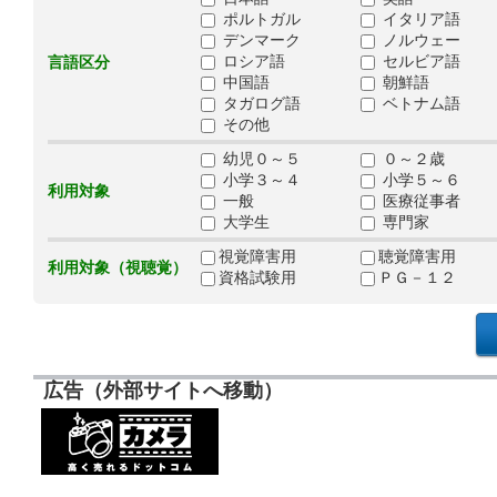
ポルトガル
イタリア語
デンマーク
ノルウェー
ロシア語
セルビア語
言語区分
中国語
朝鮮語
タガログ語
ベトナム語
その他
幼児０～５
０～２歳
小学３～４
小学５～６
利用対象
一般
医療従事者
大学生
専門家
視覚障害用
聴覚障害用
利用対象（視聴覚）
資格試験用
ＰＧ－１２
広告（外部サイトへ移動）