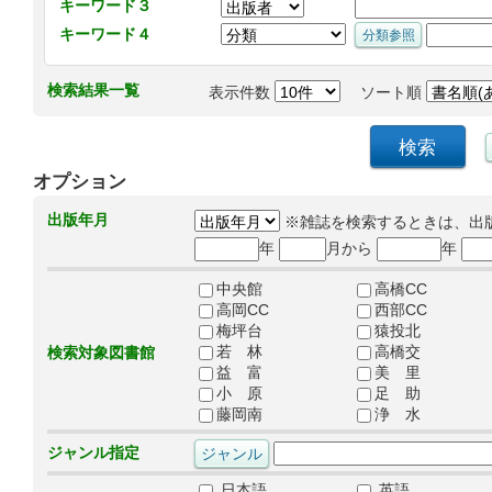
キーワード３
キーワード４
検索結果一覧
表示件数
ソート順
オプション
出版年月
※雑誌を検索するときは、出
年
月から
年
中央館
高橋CC
高岡CC
西部CC
梅坪台
猿投北
若 林
高橋交
検索対象図書館
益 富
美 里
小 原
足 助
藤岡南
浄 水
ジャンル指定
日本語
英語