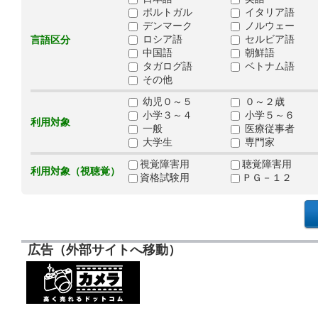
ポルトガル
イタリア語
デンマーク
ノルウェー
ロシア語
セルビア語
言語区分
中国語
朝鮮語
タガログ語
ベトナム語
その他
幼児０～５
０～２歳
小学３～４
小学５～６
利用対象
一般
医療従事者
大学生
専門家
視覚障害用
聴覚障害用
利用対象（視聴覚）
資格試験用
ＰＧ－１２
広告（外部サイトへ移動）