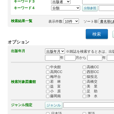
キーワード３
キーワード４
検索結果一覧
表示件数
ソート順
オプション
出版年月
※雑誌を検索するときは、出
年
月から
年
中央館
高橋CC
高岡CC
西部CC
梅坪台
猿投北
若 林
高橋交
検索対象図書館
益 富
美 里
小 原
足 助
藤岡南
浄 水
ジャンル指定
日本語
英語