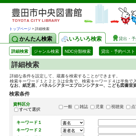
トップページ
> 詳細検索
かんたん検索
いろいろ検索
貸出・予
詳細検索
ジャンル検索
NDC分類検索
貸出・予約ベスト
詳細検索
詳細な条件を設定して、蔵書を検索することができます。
検索キーワード１と２と３は全角で、検索キーワード４は半角で
なお、紙芝居、パネルシアターエプロンシアター、こども図書室
検索条件
資料区分
一般
雑誌
児童
視聴覚
点
すべて選択
キーワード１
キーワード２