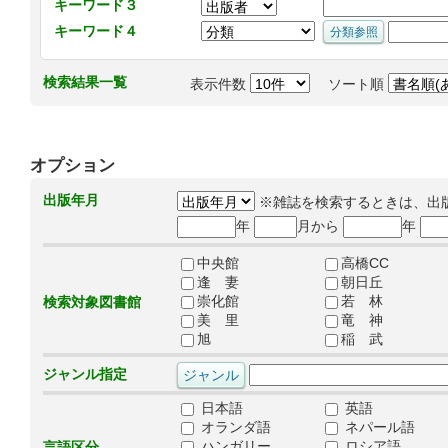
キーワード３
キーワード４
検索結果一覧
表示件数
ソート順
オプション
出版年月
※雑誌を検索するときは、出
年
月から
年
中央館
高橋CC
逢 妻
朝日丘
崇化館
若 林
検索対象図書館
美 里
竜 神
旭
稲 武
ジャンル指定
日本語
英語
オランダ語
ネパール語
ハンガリー
ロシア語
言語区分