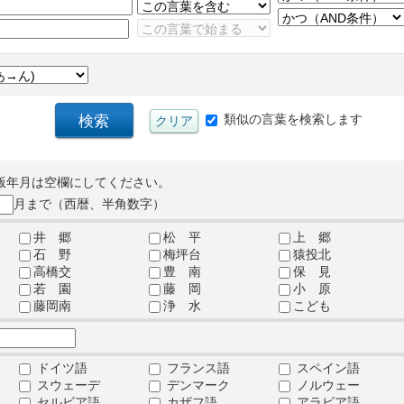
類似の言葉を検索します
版年月は空欄にしてください。
月まで（西暦、半角数字）
井 郷
松 平
上 郷
石 野
梅坪台
猿投北
高橋交
豊 南
保 見
若 園
藤 岡
小 原
藤岡南
浄 水
こども
ドイツ語
フランス語
スペイン語
スウェーデ
デンマーク
ノルウェー
セルビア語
カザフ語
アラビア語