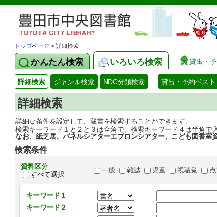
トップページ
> 詳細検索
かんたん検索
いろいろ検索
貸出・予
詳細検索
ジャンル検索
NDC分類検索
貸出・予約ベスト
詳細検索
詳細な条件を設定して、蔵書を検索することができます。
検索キーワード１と２と３は全角で、検索キーワード４は半角で
なお、紙芝居、パネルシアターエプロンシアター、こども図書室
検索条件
資料区分
一般
雑誌
児童
視聴覚
点
すべて選択
キーワード１
キーワード２