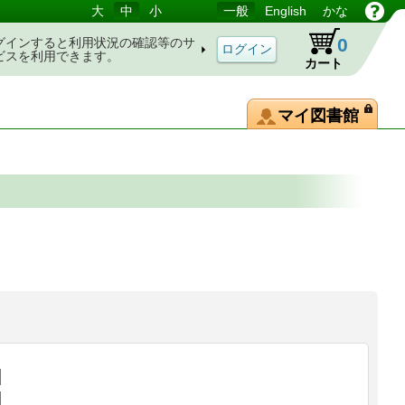
大
中
小
一般
English
かな
0
グインすると利用状況の確認等のサ
ビスを利用できます。
カート
マイ図書館