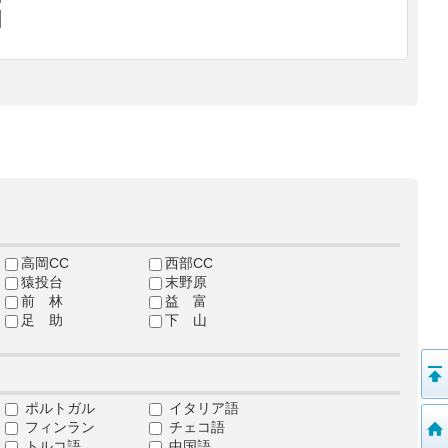
高岡CC
西部CC
猿投台
末野原
前 林
益 富
足 助
下 山
ポルトガル
イタリア語
フィンラン
チェコ語
トルコ語
中国語