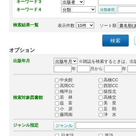
キーワード３
キーワード４
検索結果一覧
表示件数
ソート順
オプション
出版年月
※雑誌を検索するときは、出
年
月から
年
中央館
高橋CC
高岡CC
西部CC
梅坪台
猿投北
若 林
高橋交
検索対象図書館
益 富
美 里
小 原
足 助
藤岡南
浄 水
ジャンル指定
日本語
英語