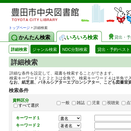
トップページ
> 詳細検索
かんたん検索
いろいろ検索
貸出・予
詳細検索
ジャンル検索
NDC分類検索
貸出・予約ベスト
詳細検索
詳細な条件を設定して、蔵書を検索することができます。
検索キーワード１と２と３は全角で、検索キーワード４は半角で
なお、紙芝居、パネルシアターエプロンシアター、こども図書室
検索条件
資料区分
一般
雑誌
児童
視聴覚
点
すべて選択
キーワード１
キーワード２