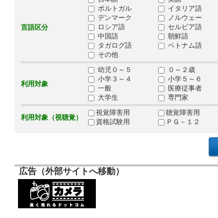
ポルトガル
イタリア語
デンマーク
ノルウェー
ロシア語
セルビア語
言語区分
中国語
朝鮮語
タガログ語
ベトナム語
その他
幼児０～５
０～２歳
小学３～４
小学５～６
利用対象
一般
医療従事者
大学生
専門家
視覚障害用
聴覚障害用
利用対象（視聴覚）
資格試験用
ＰＧ－１２
広告（外部サイトへ移動）