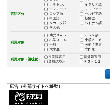
ポルトガル
イタリア語
デンマーク
ノルウェー
ロシア語
セルビア語
言語区分
中国語
朝鮮語
タガログ語
ベトナム語
その他
幼児０～５
０～２歳
小学３～４
小学５～６
利用対象
一般
医療従事者
大学生
専門家
視覚障害用
聴覚障害用
利用対象（視聴覚）
資格試験用
ＰＧ－１２
広告（外部サイトへ移動）