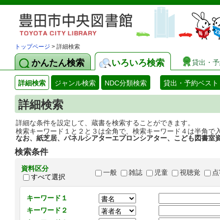
トップページ
> 詳細検索
かんたん検索
いろいろ検索
貸出・予
詳細検索
ジャンル検索
NDC分類検索
貸出・予約ベスト
詳細検索
詳細な条件を設定して、蔵書を検索することができます。
検索キーワード１と２と３は全角で、検索キーワード４は半角で
なお、紙芝居、パネルシアターエプロンシアター、こども図書室
検索条件
資料区分
一般
雑誌
児童
視聴覚
点
すべて選択
キーワード１
キーワード２