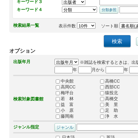
キーワード３
キーワード４
検索結果一覧
表示件数
ソート順
オプション
出版年月
※雑誌を検索するときは、出
年
月から
年
中央館
高橋CC
高岡CC
西部CC
梅坪台
猿投北
若 林
高橋交
検索対象図書館
益 富
美 里
小 原
足 助
藤岡南
浄 水
ジャンル指定
日本語
英語