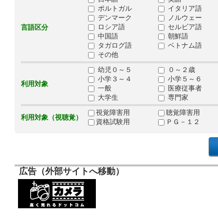
ポルトガル
イタリア語
デンマーク
ノルウェー
ロシア語
セルビア語
言語区分
中国語
朝鮮語
タガログ語
ベトナム語
その他
幼児０～５
０～２歳
小学３～４
小学５～６
利用対象
一般
医療従事者
大学生
専門家
視覚障害用
聴覚障害用
利用対象（視聴覚）
資格試験用
ＰＧ－１２
広告（外部サイトへ移動）