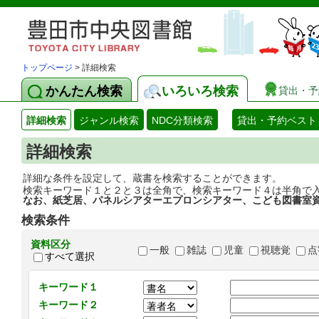
トップページ
> 詳細検索
かんたん検索
いろいろ検索
貸出・予
詳細検索
ジャンル検索
NDC分類検索
貸出・予約ベスト
詳細検索
詳細な条件を設定して、蔵書を検索することができます。
検索キーワード１と２と３は全角で、検索キーワード４は半角で
なお、紙芝居、パネルシアターエプロンシアター、こども図書室
検索条件
資料区分
一般
雑誌
児童
視聴覚
点
すべて選択
キーワード１
キーワード２