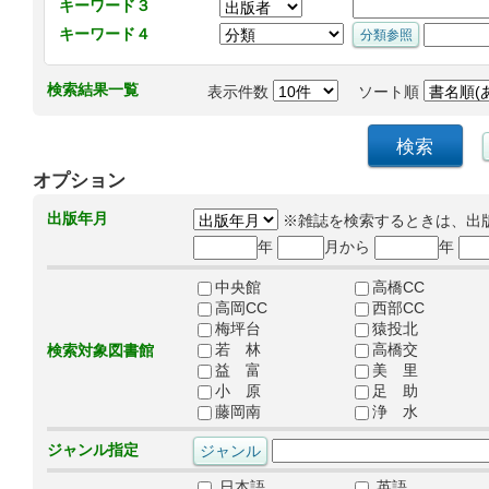
キーワード３
キーワード４
検索結果一覧
表示件数
ソート順
オプション
出版年月
※雑誌を検索するときは、出
年
月から
年
中央館
高橋CC
高岡CC
西部CC
梅坪台
猿投北
若 林
高橋交
検索対象図書館
益 富
美 里
小 原
足 助
藤岡南
浄 水
ジャンル指定
日本語
英語