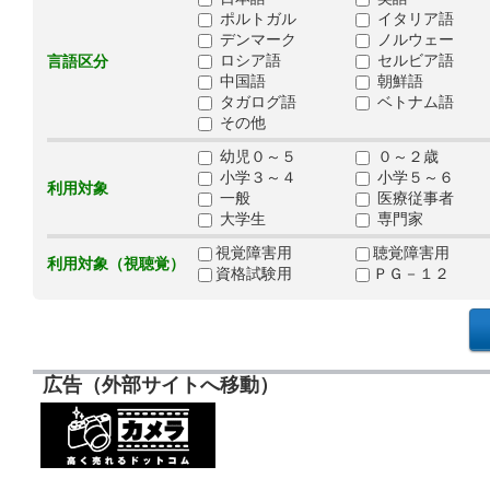
ポルトガル
イタリア語
デンマーク
ノルウェー
ロシア語
セルビア語
言語区分
中国語
朝鮮語
タガログ語
ベトナム語
その他
幼児０～５
０～２歳
小学３～４
小学５～６
利用対象
一般
医療従事者
大学生
専門家
視覚障害用
聴覚障害用
利用対象（視聴覚）
資格試験用
ＰＧ－１２
広告（外部サイトへ移動）