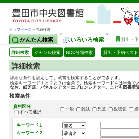
トップページ
> 詳細検索
かんたん検索
いろいろ検索
貸出・予
詳細検索
ジャンル検索
NDC分類検索
貸出・予約ベスト
詳細検索
詳細な条件を設定して、蔵書を検索することができます。
検索キーワード１と２と３は全角で、検索キーワード４は半角で
なお、紙芝居、パネルシアターエプロンシアター、こども図書室
検索条件
資料区分
一般
雑誌
児童
視聴覚
点
すべて選択
キーワード１
キーワード２