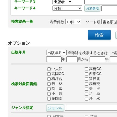
キーワード３
キーワード４
検索結果一覧
表示件数
ソート順
オプション
出版年月
※雑誌を検索するときは、出
年
月から
年
中央館
高橋CC
高岡CC
西部CC
梅坪台
猿投北
若 林
高橋交
検索対象図書館
益 富
美 里
小 原
足 助
藤岡南
浄 水
ジャンル指定
日本語
英語