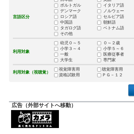
ポルトガル
イタリア語
デンマーク
ノルウェー
ロシア語
セルビア語
言語区分
中国語
朝鮮語
タガログ語
ベトナム語
その他
幼児０～５
０～２歳
小学３～４
小学５～６
利用対象
一般
医療従事者
大学生
専門家
視覚障害用
聴覚障害用
利用対象（視聴覚）
資格試験用
ＰＧ－１２
広告（外部サイトへ移動）