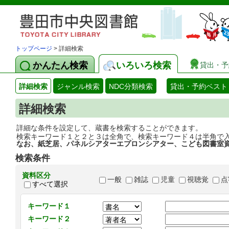
トップページ
> 詳細検索
かんたん検索
いろいろ検索
貸出・予
詳細検索
ジャンル検索
NDC分類検索
貸出・予約ベスト
詳細検索
詳細な条件を設定して、蔵書を検索することができます。
検索キーワード１と２と３は全角で、検索キーワード４は半角で
なお、紙芝居、パネルシアターエプロンシアター、こども図書室
検索条件
資料区分
一般
雑誌
児童
視聴覚
点
すべて選択
キーワード１
キーワード２