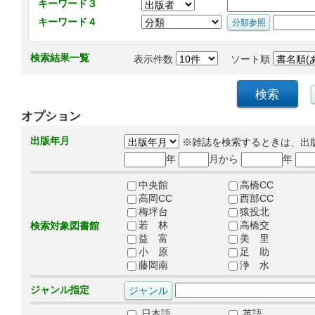
キーワード３
キーワード４
検索結果一覧
表示件数
ソート順
オプション
出版年月
※雑誌を検索するときは、出
年
月から
年
中央館
高橋CC
高岡CC
西部CC
梅坪台
猿投北
若 林
高橋交
検索対象図書館
益 富
美 里
小 原
足 助
藤岡南
浄 水
ジャンル指定
日本語
英語