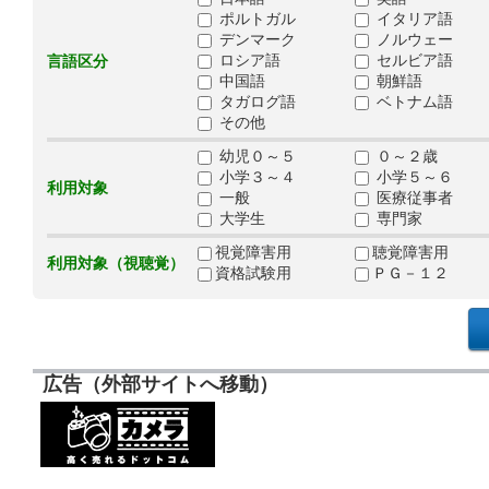
ポルトガル
イタリア語
デンマーク
ノルウェー
ロシア語
セルビア語
言語区分
中国語
朝鮮語
タガログ語
ベトナム語
その他
幼児０～５
０～２歳
小学３～４
小学５～６
利用対象
一般
医療従事者
大学生
専門家
視覚障害用
聴覚障害用
利用対象（視聴覚）
資格試験用
ＰＧ－１２
広告（外部サイトへ移動）