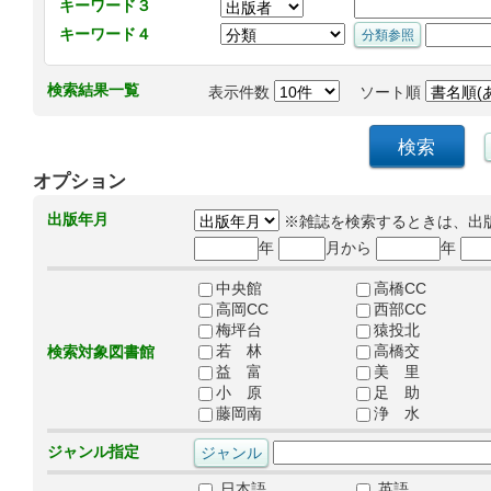
キーワード３
キーワード４
検索結果一覧
表示件数
ソート順
オプション
出版年月
※雑誌を検索するときは、出
年
月から
年
中央館
高橋CC
高岡CC
西部CC
梅坪台
猿投北
若 林
高橋交
検索対象図書館
益 富
美 里
小 原
足 助
藤岡南
浄 水
ジャンル指定
日本語
英語