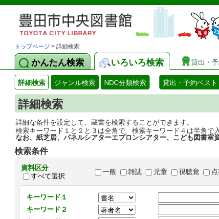
トップページ
> 詳細検索
かんたん検索
いろいろ検索
貸出・予
詳細検索
ジャンル検索
NDC分類検索
貸出・予約ベスト
詳細検索
詳細な条件を設定して、蔵書を検索することができます。
検索キーワード１と２と３は全角で、検索キーワード４は半角で
なお、紙芝居、パネルシアターエプロンシアター、こども図書室
検索条件
資料区分
一般
雑誌
児童
視聴覚
点
すべて選択
キーワード１
キーワード２