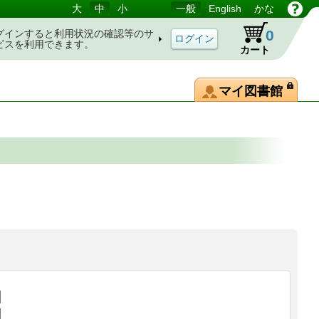
大
中
小
一般
English
かな
0
グインすると利用状況の確認等のサ
ビスを利用できます。
カート
マイ図書館