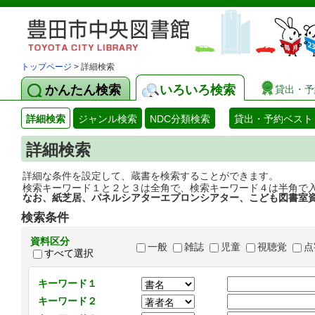
トップページ
> 詳細検索
かんたん検索
いろいろ検索
貸出・予
詳細検索
ジャンル検索
NDC分類検索
貸出・予約ベスト
詳細検索
詳細な条件を設定して、蔵書を検索することができます。
検索キーワード１と２と３は全角で、検索キーワード４は半角で
なお、紙芝居、パネルシアターエプロンシアター、こども図書室
検索条件
資料区分
一般
雑誌
児童
視聴覚
点
すべて選択
キーワード１
キーワード２