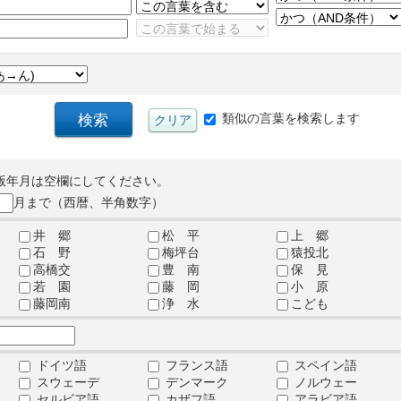
類似の言葉を検索します
版年月は空欄にしてください。
月まで（西暦、半角数字）
井 郷
松 平
上 郷
石 野
梅坪台
猿投北
高橋交
豊 南
保 見
若 園
藤 岡
小 原
藤岡南
浄 水
こども
ドイツ語
フランス語
スペイン語
スウェーデ
デンマーク
ノルウェー
セルビア語
カザフ語
アラビア語