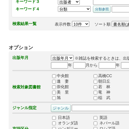
キーワード３
キーワード４
検索結果一覧
表示件数
ソート順
オプション
出版年月
※雑誌を検索するときは、出
年
月から
年
中央館
高橋CC
逢 妻
朝日丘
崇化館
若 林
検索対象図書館
美 里
竜 神
旭
稲 武
ジャンル指定
日本語
英語
オランダ語
ネパール語
ハンガリー
ロシア語
言語区分