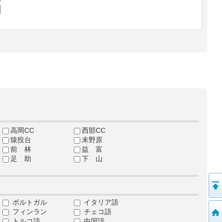
高岡CC
西部CC
猿投台
末野原
前 林
益 富
足 助
下 山
ポルトガル
イタリア語
フィンラン
チェコ語
トルコ語
中国語