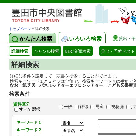
トップページ
> 詳細検索
かんたん検索
いろいろ検索
貸出・予
詳細検索
ジャンル検索
NDC分類検索
貸出・予約ベスト
詳細検索
詳細な条件を設定して、蔵書を検索することができます。
検索キーワード１と２と３は全角で、検索キーワード４は半角で
なお、紙芝居、パネルシアターエプロンシアター、こども図書室
検索条件
資料区分
一般
雑誌
児童
視聴覚
点
すべて選択
キーワード１
キーワード２