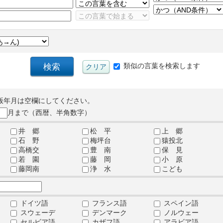
類似の言葉を検索します
版年月は空欄にしてください。
月まで（西暦、半角数字）
井 郷
松 平
上 郷
石 野
梅坪台
猿投北
高橋交
豊 南
保 見
若 園
藤 岡
小 原
藤岡南
浄 水
こども
ドイツ語
フランス語
スペイン語
スウェーデ
デンマーク
ノルウェー
セルビア語
カザフ語
アラビア語