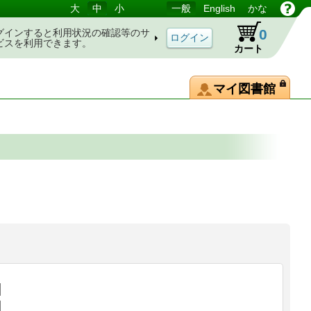
大
中
小
一般
English
かな
0
グインすると利用状況の確認等のサ
ビスを利用できます。
カート
マイ図書館