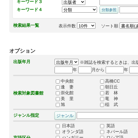
キーワード３
キーワード４
検索結果一覧
表示件数
ソート順
オプション
出版年月
※雑誌を検索するときは、出
年
月から
年
中央館
高橋CC
逢 妻
朝日丘
崇化館
若 林
検索対象図書館
美 里
竜 神
旭
稲 武
ジャンル指定
日本語
英語
オランダ語
ネパール語
ハンガリー
ロシア語
言語区分