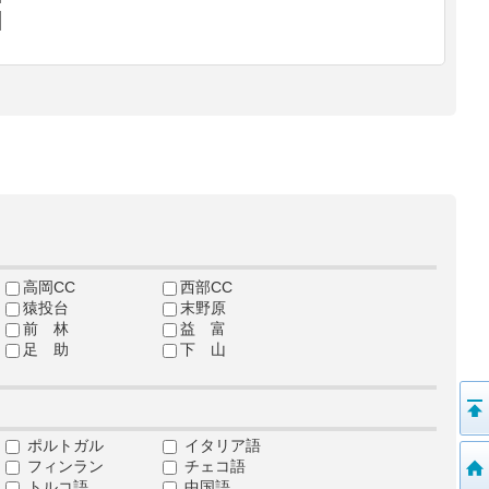
高岡CC
西部CC
猿投台
末野原
前 林
益 富
足 助
下 山
ポルトガル
イタリア語
フィンラン
チェコ語
トルコ語
中国語