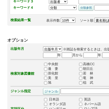
キーワード３
キーワード４
検索結果一覧
表示件数
ソート順
オプション
出版年月
※雑誌を検索するときは、出
年
月から
年
中央館
高橋CC
逢 妻
朝日丘
崇化館
若 林
検索対象図書館
美 里
竜 神
旭
稲 武
ジャンル指定
日本語
英語
オランダ語
ネパール語
ハンガリー
ロシア語
言語区分