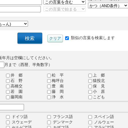
類似の言葉を検索します
版年月は空欄にしてください。
月まで（西暦、半角数字）
井 郷
松 平
上 郷
石 野
梅坪台
猿投北
高橋交
豊 南
保 見
若 園
藤 岡
小 原
藤岡南
浄 水
こども
ドイツ語
フランス語
スペイン語
スウェーデ
デンマーク
ノルウェー
セルビア語
カザフ語
アラビア語