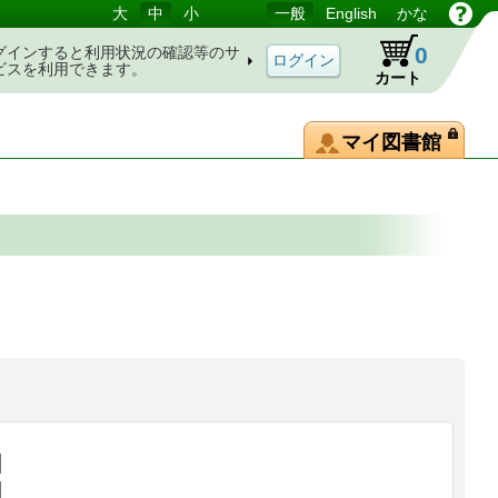
大
中
小
一般
English
かな
0
グインすると利用状況の確認等のサ
ビスを利用できます。
カート
マイ図書館