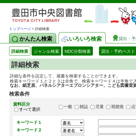
トップページ
> 詳細検索
かんたん検索
いろいろ検索
貸出・予
詳細検索
ジャンル検索
NDC分類検索
貸出・予約ベスト
詳細検索
詳細な条件を設定して、蔵書を検索することができます。
検索キーワード１と２と３は全角で、検索キーワード４は半角で
なお、紙芝居、パネルシアターエプロンシアター、こども図書室
検索条件
資料区分
一般
雑誌
児童
視聴覚
点
すべて選択
キーワード１
キーワード２