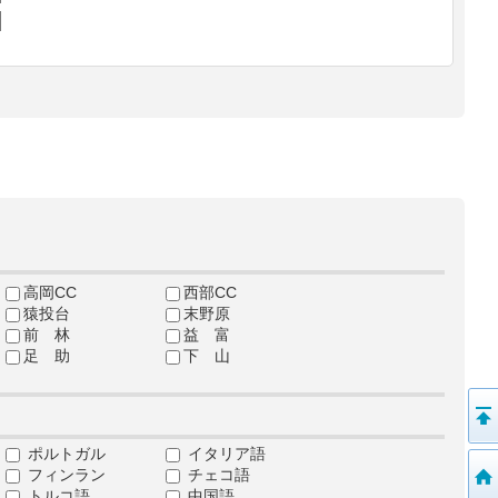
高岡CC
西部CC
猿投台
末野原
前 林
益 富
足 助
下 山
ポルトガル
イタリア語
フィンラン
チェコ語
トルコ語
中国語