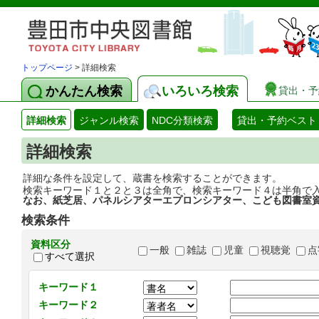
トップページ
> 詳細検索
かんたん検索
いろいろ検索
貸出・予
詳細検索
ジャンル検索
NDC分類検索
貸出・予約ベスト
詳細検索
詳細な条件を設定して、蔵書を検索することができます。
検索キーワード１と２と３は全角で、検索キーワード４は半角で
なお、紙芝居、パネルシアターエプロンシアター、こども図書室
検索条件
資料区分
一般
雑誌
児童
視聴覚
点
すべて選択
キーワード１
キーワード２