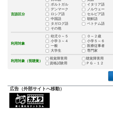
ポルトガル
イタリア語
デンマーク
ノルウェー
ロシア語
セルビア語
言語区分
中国語
朝鮮語
タガログ語
ベトナム語
その他
幼児０～５
０～２歳
小学３～４
小学５～６
利用対象
一般
医療従事者
大学生
専門家
視覚障害用
聴覚障害用
利用対象（視聴覚）
資格試験用
ＰＧ－１２
広告（外部サイトへ移動）