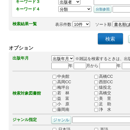
キーワード３
キーワード４
検索結果一覧
表示件数
ソート順
オプション
出版年月
※雑誌を検索するときは、出
年
月から
年
中央館
高橋CC
高岡CC
西部CC
梅坪台
猿投北
若 林
高橋交
検索対象図書館
益 富
美 里
小 原
足 助
藤岡南
浄 水
ジャンル指定
日本語
英語