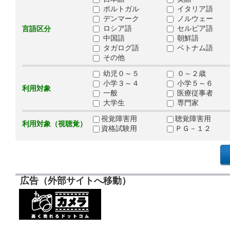
ポルトガル
イタリア語
デンマーク
ノルウェー
ロシア語
セルビア語
言語区分
中国語
朝鮮語
タガログ語
ベトナム語
その他
幼児０～５
０～２歳
小学３～４
小学５～６
利用対象
一般
医療従事者
大学生
専門家
視覚障害用
聴覚障害用
利用対象（視聴覚）
資格試験用
ＰＧ－１２
広告（外部サイトへ移動）