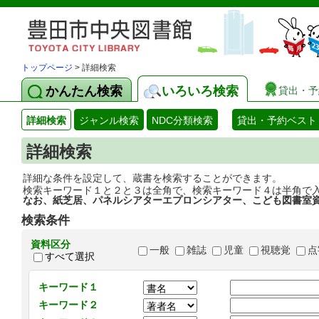
トップページ
> 詳細検索
かんたん検索
いろいろ検索
貸出・予
詳細検索
ジャンル検索
NDC分類検索
貸出・予約ベスト
詳細検索
詳細な条件を設定して、蔵書を検索することができます。
検索キーワード１と２と３は全角で、検索キーワード４は半角で
なお、紙芝居、パネルシアターエプロンシアター、こども図書室
検索条件
資料区分
一般
雑誌
児童
視聴覚
点
すべて選択
キーワード１
キーワード２