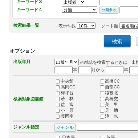
キーワード３
キーワード４
検索結果一覧
表示件数
ソート順
オプション
出版年月
※雑誌を検索するときは、出
年
月から
年
中央館
高橋CC
高岡CC
西部CC
梅坪台
猿投北
若 林
高橋交
検索対象図書館
益 富
美 里
小 原
足 助
藤岡南
浄 水
ジャンル指定
日本語
英語