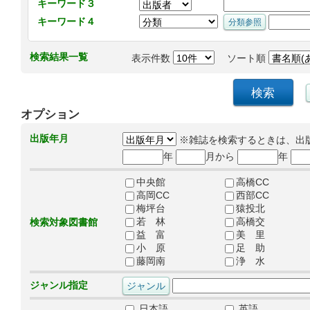
キーワード３
キーワード４
検索結果一覧
表示件数
ソート順
オプション
出版年月
※雑誌を検索するときは、出
年
月から
年
中央館
高橋CC
高岡CC
西部CC
梅坪台
猿投北
若 林
高橋交
検索対象図書館
益 富
美 里
小 原
足 助
藤岡南
浄 水
ジャンル指定
日本語
英語