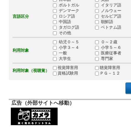
ポルトガル
イタリア語
デンマーク
ノルウェー
ロシア語
セルビア語
言語区分
中国語
朝鮮語
タガログ語
ベトナム語
その他
幼児０～５
０～２歳
小学３～４
小学５～６
利用対象
一般
医療従事者
大学生
専門家
視覚障害用
聴覚障害用
利用対象（視聴覚）
資格試験用
ＰＧ－１２
広告（外部サイトへ移動）