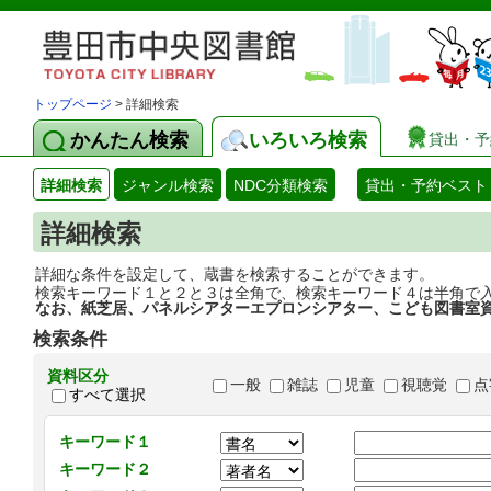
トップページ
> 詳細検索
かんたん検索
いろいろ検索
貸出・予
詳細検索
ジャンル検索
NDC分類検索
貸出・予約ベスト
詳細検索
詳細な条件を設定して、蔵書を検索することができます。
検索キーワード１と２と３は全角で、検索キーワード４は半角で
なお、紙芝居、パネルシアターエプロンシアター、こども図書室
検索条件
資料区分
一般
雑誌
児童
視聴覚
点
すべて選択
キーワード１
キーワード２