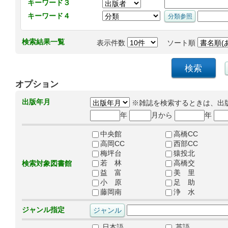
キーワード３
キーワード４
検索結果一覧
表示件数
ソート順
オプション
出版年月
※雑誌を検索するときは、出
年
月から
年
中央館
高橋CC
高岡CC
西部CC
梅坪台
猿投北
若 林
高橋交
検索対象図書館
益 富
美 里
小 原
足 助
藤岡南
浄 水
ジャンル指定
日本語
英語