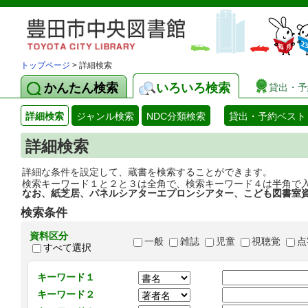
トップページ
> 詳細検索
かんたん検索
いろいろ検索
貸出・予
詳細検索
ジャンル検索
NDC分類検索
貸出・予約ベスト
詳細検索
詳細な条件を設定して、蔵書を検索することができます。
検索キーワード１と２と３は全角で、検索キーワード４は半角で
なお、紙芝居、パネルシアターエプロンシアター、こども図書室
検索条件
資料区分
一般
雑誌
児童
視聴覚
点
すべて選択
キーワード１
キーワード２