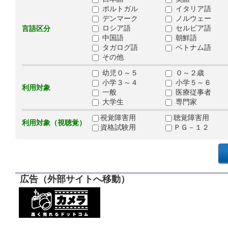
ポルトガル
イタリア語
デンマーク
ノルウェー
ロシア語
セルビア語
言語区分
中国語
朝鮮語
タガログ語
ベトナム語
その他
幼児０～５
０～２歳
小学３～４
小学５～６
利用対象
一般
医療従事者
大学生
専門家
視覚障害用
聴覚障害用
利用対象（視聴覚）
資格試験用
ＰＧ－１２
広告（外部サイトへ移動）