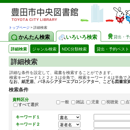
トップページ
> 詳細検索
かんたん検索
いろいろ検索
貸出・予
詳細検索
ジャンル検索
NDC分類検索
貸出・予約ベスト
詳細検索
詳細な条件を設定して、蔵書を検索することができます。
検索キーワード１と２と３は全角で、検索キーワード４は半角で
なお、紙芝居、パネルシアターエプロンシアター、こども図書室
検索条件
資料区分
一般
雑誌
児童
視聴覚
点
すべて選択
キーワード１
キーワード２