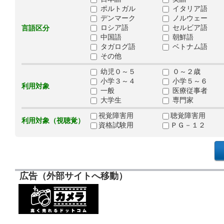
ポルトガル
イタリア語
デンマーク
ノルウェー
ロシア語
セルビア語
言語区分
中国語
朝鮮語
タガログ語
ベトナム語
その他
幼児０～５
０～２歳
小学３～４
小学５～６
利用対象
一般
医療従事者
大学生
専門家
視覚障害用
聴覚障害用
利用対象（視聴覚）
資格試験用
ＰＧ－１２
広告（外部サイトへ移動）