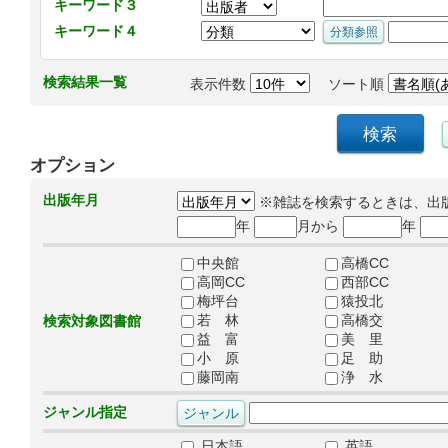
キーワード３
キーワード４
検索結果一覧
表示件数
ソート順
オプション
出版年月
※雑誌を検索するときは、出
年
月から
年
中央館
高橋CC
高岡CC
西部CC
梅坪台
猿投北
若 林
高橋交
検索対象図書館
益 富
美 里
小 原
足 助
藤岡南
浄 水
ジャンル指定
日本語
英語