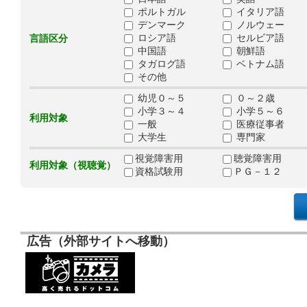
ポルトガル
イタリア語
デンマーク
ノルウェー
ロシア語
セルビア語
言語区分
中国語
朝鮮語
タガログ語
ベトナム語
その他
幼児０～５
０～２歳
小学３～４
小学５～６
利用対象
一般
医療従事者
大学生
専門家
視覚障害用
聴覚障害用
利用対象（視聴覚）
資格試験用
ＰＧ－１２
広告（外部サイトへ移動）