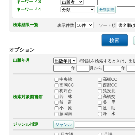
キーワード３
キーワード４
検索結果一覧
表示件数
ソート順
オプション
出版年月
※雑誌を検索するときは、出
年
月から
年
中央館
高橋CC
高岡CC
西部CC
梅坪台
猿投北
若 林
高橋交
検索対象図書館
益 富
美 里
小 原
足 助
藤岡南
浄 水
ジャンル指定
日本語
英語