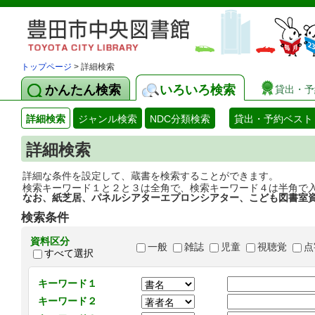
トップページ
> 詳細検索
かんたん検索
いろいろ検索
貸出・予
詳細検索
ジャンル検索
NDC分類検索
貸出・予約ベスト
詳細検索
詳細な条件を設定して、蔵書を検索することができます。
検索キーワード１と２と３は全角で、検索キーワード４は半角で
なお、紙芝居、パネルシアターエプロンシアター、こども図書室
検索条件
資料区分
一般
雑誌
児童
視聴覚
点
すべて選択
キーワード１
キーワード２