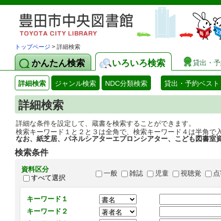
トップページ
> 詳細検索
かんたん検索
いろいろ検索
貸出・予
詳細検索
ジャンル検索
NDC分類検索
貸出・予約ベスト
詳細検索
詳細な条件を設定して、蔵書を検索することができます。
検索キーワード１と２と３は全角で、検索キーワード４は半角で
なお、紙芝居、パネルシアターエプロンシアター、こども図書室
検索条件
資料区分
一般
雑誌
児童
視聴覚
点
すべて選択
キーワード１
キーワード２