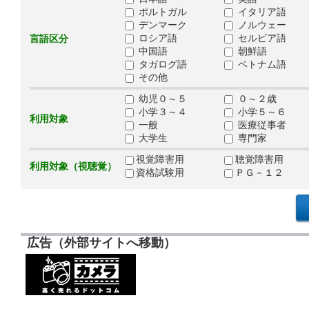
ポルトガル
イタリア語
デンマーク
ノルウェー
ロシア語
セルビア語
言語区分
中国語
朝鮮語
タガログ語
ベトナム語
その他
幼児０～５
０～２歳
小学３～４
小学５～６
利用対象
一般
医療従事者
大学生
専門家
視覚障害用
聴覚障害用
利用対象（視聴覚）
資格試験用
ＰＧ－１２
広告（外部サイトへ移動）