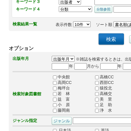
キーワード３
キーワード４
検索結果一覧
表示件数
ソート順
オプション
出版年月
※雑誌を検索するときは、出
年
月から
年
中央館
高橋CC
高岡CC
西部CC
梅坪台
猿投北
若 林
高橋交
検索対象図書館
益 富
美 里
小 原
足 助
藤岡南
浄 水
ジャンル指定
日本語
英語