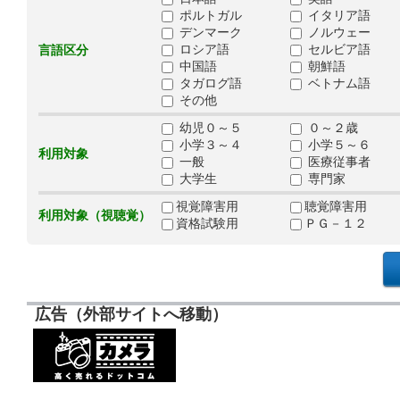
ポルトガル
イタリア語
デンマーク
ノルウェー
ロシア語
セルビア語
言語区分
中国語
朝鮮語
タガログ語
ベトナム語
その他
幼児０～５
０～２歳
小学３～４
小学５～６
利用対象
一般
医療従事者
大学生
専門家
視覚障害用
聴覚障害用
利用対象（視聴覚）
資格試験用
ＰＧ－１２
広告（外部サイトへ移動）