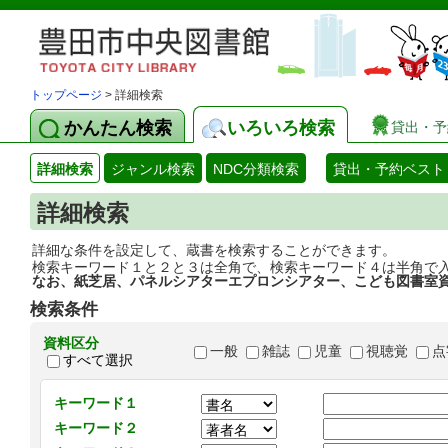
トップページ
> 詳細検索
かんたん検索
いろいろ検索
貸出・予
詳細検索
ジャンル検索
NDC分類検索
貸出・予約ベスト
詳細検索
詳細な条件を設定して、蔵書を検索することができます。
検索キーワード１と２と３は全角で、検索キーワード４は半角で
なお、紙芝居、パネルシアターエプロンシアター、こども図書室
検索条件
資料区分
一般
雑誌
児童
視聴覚
点
すべて選択
キーワード１
キーワード２