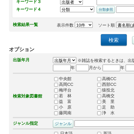
キーワード３
キーワード４
検索結果一覧
表示件数
ソート順
オプション
出版年月
※雑誌を検索するときは、出
年
月から
年
中央館
高橋CC
高岡CC
西部CC
梅坪台
猿投北
若 林
高橋交
検索対象図書館
益 富
美 里
小 原
足 助
藤岡南
浄 水
ジャンル指定
日本語
英語