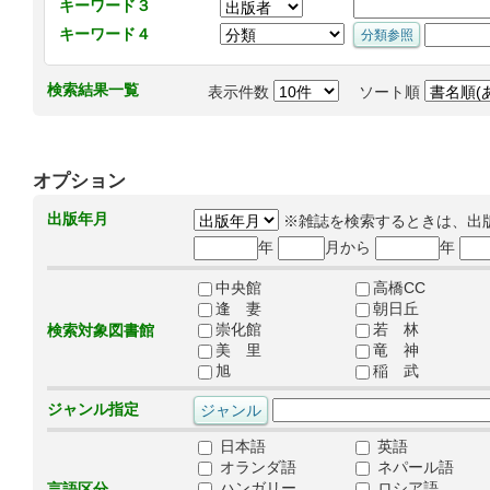
キーワード３
キーワード４
検索結果一覧
表示件数
ソート順
オプション
出版年月
※雑誌を検索するときは、出
年
月から
年
中央館
高橋CC
逢 妻
朝日丘
崇化館
若 林
検索対象図書館
美 里
竜 神
旭
稲 武
ジャンル指定
日本語
英語
オランダ語
ネパール語
ハンガリー
ロシア語
言語区分