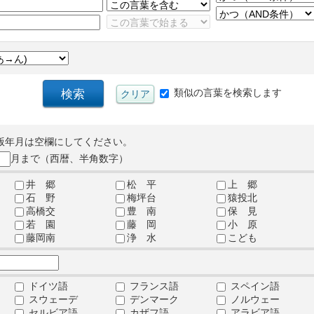
類似の言葉を検索します
版年月は空欄にしてください。
月まで（西暦、半角数字）
井 郷
松 平
上 郷
石 野
梅坪台
猿投北
高橋交
豊 南
保 見
若 園
藤 岡
小 原
藤岡南
浄 水
こども
ドイツ語
フランス語
スペイン語
スウェーデ
デンマーク
ノルウェー
セルビア語
カザフ語
アラビア語