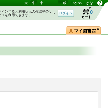
大
中
小
一般
English
かな
0
グインすると利用状況の確認等のサ
ビスを利用できます。
カート
マイ図書館