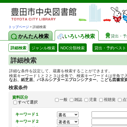
トップページ
> 詳細検索
かんたん検索
いろいろ検索
貸出・予
詳細検索
ジャンル検索
NDC分類検索
貸出・予約ベスト
詳細検索
詳細な条件を設定して、蔵書を検索することができます。
検索キーワード１と２と３は全角で、検索キーワード４は半角で
なお、紙芝居、パネルシアターエプロンシアター、こども図書室
検索条件
資料区分
一般
雑誌
児童
視聴覚
点
すべて選択
キーワード１
キーワード２