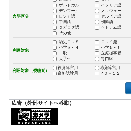
ポルトガル
イタリア語
デンマーク
ノルウェー
ロシア語
セルビア語
言語区分
中国語
朝鮮語
タガログ語
ベトナム語
その他
幼児０～５
０～２歳
小学３～４
小学５～６
利用対象
一般
医療従事者
大学生
専門家
視覚障害用
聴覚障害用
利用対象（視聴覚）
資格試験用
ＰＧ－１２
広告（外部サイトへ移動）