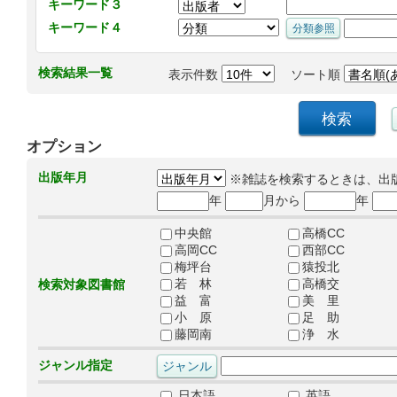
キーワード３
キーワード４
検索結果一覧
表示件数
ソート順
オプション
出版年月
※雑誌を検索するときは、出
年
月から
年
中央館
高橋CC
高岡CC
西部CC
梅坪台
猿投北
若 林
高橋交
検索対象図書館
益 富
美 里
小 原
足 助
藤岡南
浄 水
ジャンル指定
日本語
英語