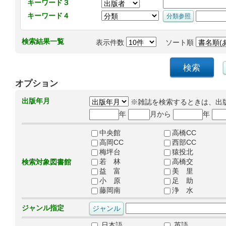
キーワード３
キーワード４
検索結果一覧
表示件数
ソート順
オプション
出版年月
※雑誌を検索するときは、出
年
月から
年
中央館
高橋CC
高岡CC
西部CC
梅坪台
猿投北
若 林
高橋交
検索対象図書館
益 富
美 里
小 原
足 助
藤岡南
浄 水
ジャンル指定
日本語
英語