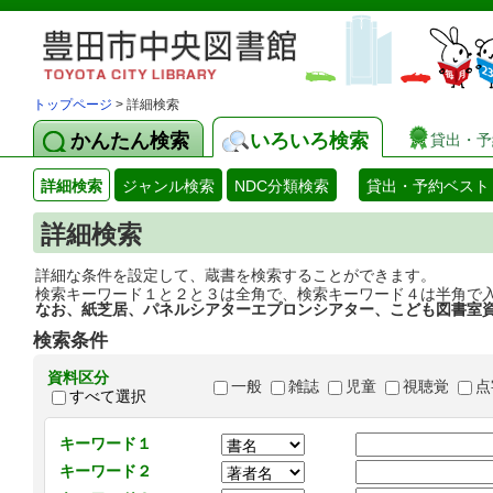
トップページ
> 詳細検索
かんたん検索
いろいろ検索
貸出・予
詳細検索
ジャンル検索
NDC分類検索
貸出・予約ベスト
詳細検索
詳細な条件を設定して、蔵書を検索することができます。
検索キーワード１と２と３は全角で、検索キーワード４は半角で
なお、紙芝居、パネルシアターエプロンシアター、こども図書室
検索条件
資料区分
一般
雑誌
児童
視聴覚
点
すべて選択
キーワード１
キーワード２