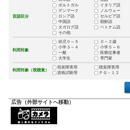
ポルトガル
イタリア語
デンマーク
ノルウェー
ロシア語
セルビア語
言語区分
中国語
朝鮮語
タガログ語
ベトナム語
その他
幼児０～５
０～２歳
小学３～４
小学５～６
利用対象
一般
医療従事者
大学生
専門家
視覚障害用
聴覚障害用
利用対象（視聴覚）
資格試験用
ＰＧ－１２
広告（外部サイトへ移動）