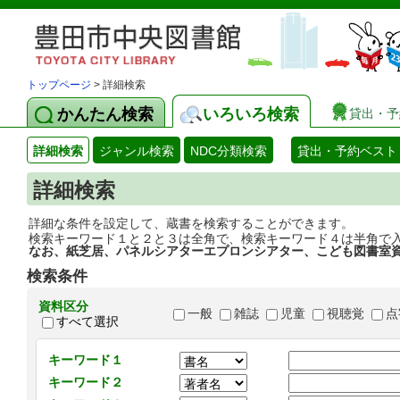
トップページ
> 詳細検索
かんたん検索
いろいろ検索
貸出・予
詳細検索
ジャンル検索
NDC分類検索
貸出・予約ベスト
詳細検索
詳細な条件を設定して、蔵書を検索することができます。
検索キーワード１と２と３は全角で、検索キーワード４は半角で
なお、紙芝居、パネルシアターエプロンシアター、こども図書室
検索条件
資料区分
一般
雑誌
児童
視聴覚
点
すべて選択
キーワード１
キーワード２