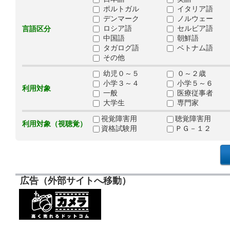
ポルトガル
イタリア語
デンマーク
ノルウェー
ロシア語
セルビア語
言語区分
中国語
朝鮮語
タガログ語
ベトナム語
その他
幼児０～５
０～２歳
小学３～４
小学５～６
利用対象
一般
医療従事者
大学生
専門家
視覚障害用
聴覚障害用
利用対象（視聴覚）
資格試験用
ＰＧ－１２
広告（外部サイトへ移動）