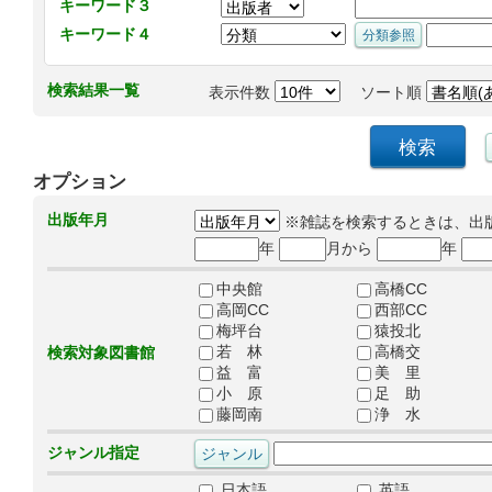
キーワード３
キーワード４
検索結果一覧
表示件数
ソート順
オプション
出版年月
※雑誌を検索するときは、出
年
月から
年
中央館
高橋CC
高岡CC
西部CC
梅坪台
猿投北
若 林
高橋交
検索対象図書館
益 富
美 里
小 原
足 助
藤岡南
浄 水
ジャンル指定
日本語
英語