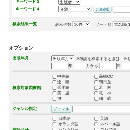
キーワード３
キーワード４
検索結果一覧
表示件数
ソート順
オプション
出版年月
※雑誌を検索するときは、出
年
月から
年
中央館
高橋CC
逢 妻
朝日丘
崇化館
若 林
検索対象図書館
美 里
竜 神
旭
稲 武
ジャンル指定
日本語
英語
オランダ語
ネパール語
ハンガリー
ロシア語
言語区分