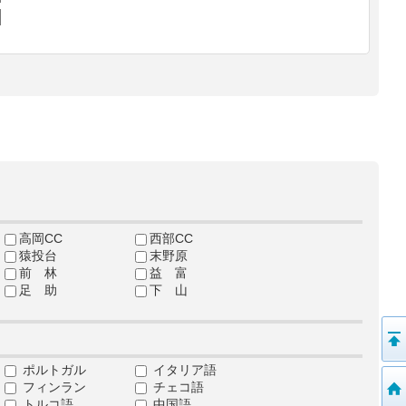
高岡CC
西部CC
猿投台
末野原
前 林
益 富
足 助
下 山
ポルトガル
イタリア語
フィンラン
チェコ語
トルコ語
中国語