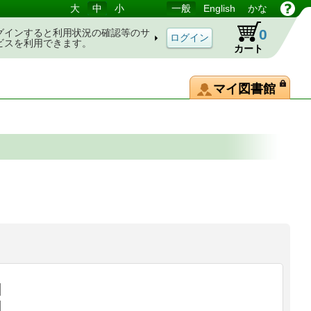
大
中
小
一般
English
かな
0
グインすると利用状況の確認等のサ
ビスを利用できます。
カート
マイ図書館