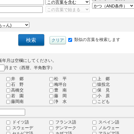
類似の言葉を検索します
版年月は空欄にしてください。
月まで（西暦、半角数字）
井 郷
松 平
上 郷
石 野
梅坪台
猿投北
高橋交
豊 南
保 見
若 園
藤 岡
小 原
藤岡南
浄 水
こども
ドイツ語
フランス語
スペイン語
スウェーデ
デンマーク
ノルウェー
セルビア語
カザフ語
アラビア語