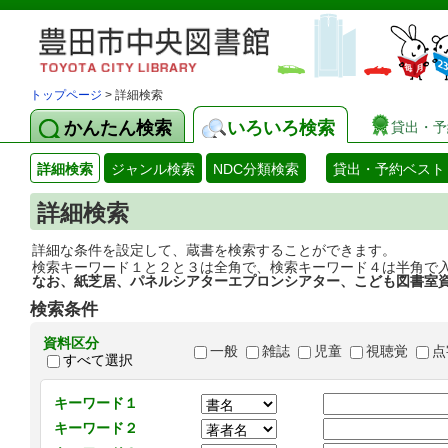
トップページ
> 詳細検索
かんたん検索
いろいろ検索
貸出・予
詳細検索
ジャンル検索
NDC分類検索
貸出・予約ベスト
詳細検索
詳細な条件を設定して、蔵書を検索することができます。
検索キーワード１と２と３は全角で、検索キーワード４は半角で
なお、紙芝居、パネルシアターエプロンシアター、こども図書室
検索条件
資料区分
一般
雑誌
児童
視聴覚
点
すべて選択
キーワード１
キーワード２