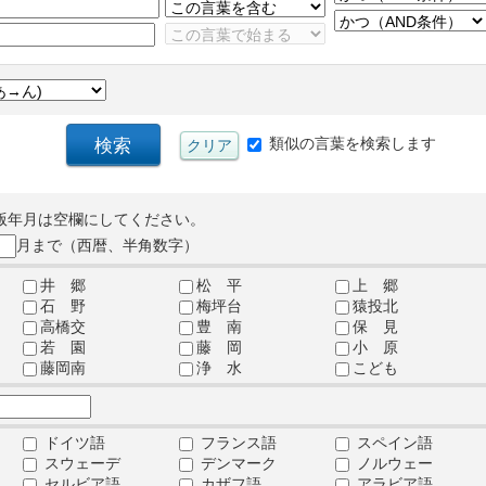
類似の言葉を検索します
版年月は空欄にしてください。
月まで（西暦、半角数字）
井 郷
松 平
上 郷
石 野
梅坪台
猿投北
高橋交
豊 南
保 見
若 園
藤 岡
小 原
藤岡南
浄 水
こども
ドイツ語
フランス語
スペイン語
スウェーデ
デンマーク
ノルウェー
セルビア語
カザフ語
アラビア語