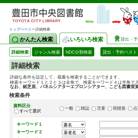
トップページ
> 詳細検索
かんたん検索
いろいろ検索
貸出・予
詳細検索
ジャンル検索
NDC分類検索
貸出・予約ベスト
詳細検索
詳細な条件を設定して、蔵書を検索することができます。
検索キーワード１と２と３は全角で、検索キーワード４は半角で
なお、紙芝居、パネルシアターエプロンシアター、こども図書室
検索条件
資料区分
一般
雑誌
児童
視聴覚
点
すべて選択
キーワード１
キーワード２