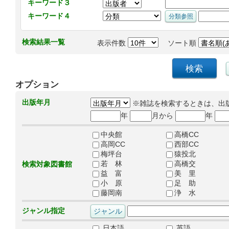
キーワード３
キーワード４
検索結果一覧
表示件数
ソート順
オプション
出版年月
※雑誌を検索するときは、出
年
月から
年
中央館
高橋CC
高岡CC
西部CC
梅坪台
猿投北
若 林
高橋交
検索対象図書館
益 富
美 里
小 原
足 助
藤岡南
浄 水
ジャンル指定
日本語
英語