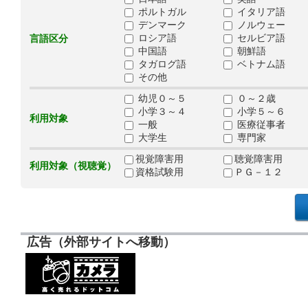
ポルトガル
イタリア語
デンマーク
ノルウェー
ロシア語
セルビア語
言語区分
中国語
朝鮮語
タガログ語
ベトナム語
その他
幼児０～５
０～２歳
小学３～４
小学５～６
利用対象
一般
医療従事者
大学生
専門家
視覚障害用
聴覚障害用
利用対象（視聴覚）
資格試験用
ＰＧ－１２
広告（外部サイトへ移動）