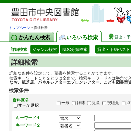
トップページ
> 詳細検索
かんたん検索
いろいろ検索
貸出・予
詳細検索
ジャンル検索
NDC分類検索
貸出・予約ベスト
詳細検索
詳細な条件を設定して、蔵書を検索することができます。
検索キーワード１と２と３は全角で、検索キーワード４は半角で
なお、紙芝居、パネルシアターエプロンシアター、こども図書室
検索条件
資料区分
一般
雑誌
児童
視聴覚
点
すべて選択
キーワード１
キーワード２