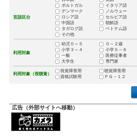
ポルトガル
イタリア語
デンマーク
ノルウェー
ロシア語
セルビア語
言語区分
中国語
朝鮮語
タガログ語
ベトナム語
その他
幼児０～５
０～２歳
小学３～４
小学５～６
利用対象
一般
医療従事者
大学生
専門家
視覚障害用
聴覚障害用
利用対象（視聴覚）
資格試験用
ＰＧ－１２
広告（外部サイトへ移動）