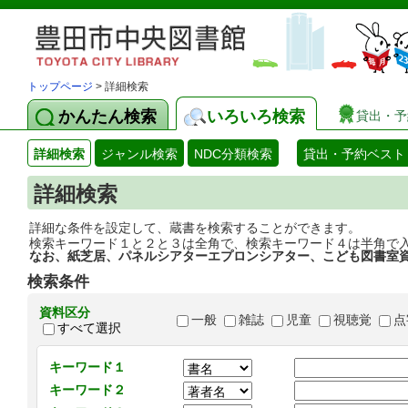
トップページ
> 詳細検索
かんたん検索
いろいろ検索
貸出・予
詳細検索
ジャンル検索
NDC分類検索
貸出・予約ベスト
詳細検索
詳細な条件を設定して、蔵書を検索することができます。
検索キーワード１と２と３は全角で、検索キーワード４は半角で
なお、紙芝居、パネルシアターエプロンシアター、こども図書室
検索条件
資料区分
一般
雑誌
児童
視聴覚
点
すべて選択
キーワード１
キーワード２