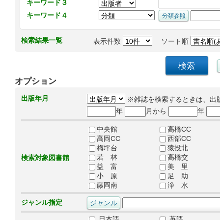
キーワード３
キーワード４
検索結果一覧
表示件数
ソート順
オプション
出版年月
※雑誌を検索するときは、出
年
月から
年
中央館
高橋CC
高岡CC
西部CC
梅坪台
猿投北
若 林
高橋交
検索対象図書館
益 富
美 里
小 原
足 助
藤岡南
浄 水
ジャンル指定
日本語
英語