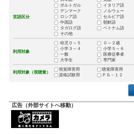
ポルトガル
イタリア語
デンマーク
ノルウェー
ロシア語
セルビア語
言語区分
中国語
朝鮮語
タガログ語
ベトナム語
その他
幼児０～５
０～２歳
小学３～４
小学５～６
利用対象
一般
医療従事者
大学生
専門家
視覚障害用
聴覚障害用
利用対象（視聴覚）
資格試験用
ＰＧ－１２
広告（外部サイトへ移動）