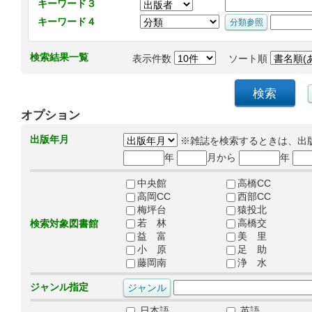
キーワード３
キーワード４
検索結果一覧
表示件数
ソート順
オプション
出版年月
※雑誌を検索するときは、出
年
月から
年
中央館
高橋CC
高岡CC
西部CC
梅坪台
猿投北
若 林
高橋交
検索対象図書館
益 富
美 里
小 原
足 助
藤岡南
浄 水
ジャンル指定
日本語
英語