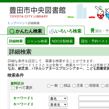
トップページ
> 詳細検索
かんたん検索
いろいろ検索
貸出・予
詳細検索
ジャンル検索
NDC分類検索
貸出・予約ベスト
詳細検索
詳細な条件を設定して、蔵書を検索することができます。
検索キーワード１と２と３は全角で、検索キーワード４は半角で
なお、紙芝居、パネルシアターエプロンシアター、こども図書室
検索条件
資料区分
一般
雑誌
児童
視聴覚
点
すべて選択
キーワード１
キーワード２