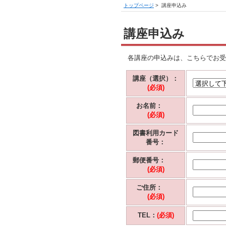
トップページ
>
講座申込み
講座申込み
各講座の申込みは、こちらでお受
講座（選択）：
(必須)
お名前：
(必須)
図書利用カード
番号：
郵便番号：
(必須)
ご住所：
(必須)
TEL：
(必須)