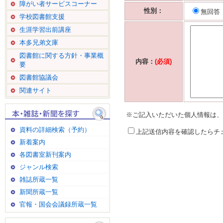
障がい者サービスコーナー
性別：
無回答
学校図書館支援
生涯学習出前講座
本多兄弟文庫
図書館に関する方針・事業概
内容：
(必須)
要
図書館協議会
関連サイト
※ご記入いただいた個人情報は、
資料の詳細検索（予約）
上記送信内容を確認したらチ
新着案内
各図書室新刊案内
ジャンル検索
雑誌所蔵一覧
新聞所蔵一覧
官報・国会会議録所蔵一覧