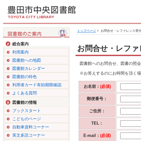
トップページ
>
お問合せ・レファレンス受
総合案内
お問合せ・レファ
利用案内
図書館への地図
図書館へのお問合せ、図書の照会
図書館カレンダー
※お答えするのにお時間を頂く場
図書館の特色
利用者カード有効期限確認
お名前：
(必須)
よくある質問
郵便番号：
図書館の情報
ブックスタート
ご住所：
こどものページ
TEL：
自動車資料コーナー
英文多読コーナー
E-mail：
(必須)