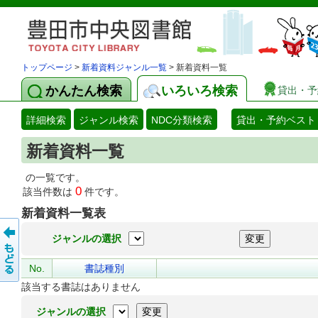
トップページ
>
新着資料ジャンル一覧
> 新着資料一覧
かんたん検索
いろいろ検索
貸出・予
詳細検索
ジャンル検索
NDC分類検索
貸出・予約ベスト
新着資料一覧
の一覧です。
0
該当件数は
件です。
新着資料一覧表
ジャンルの選択
No.
書誌種別
該当する書誌はありません
ジャンルの選択