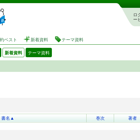
図書館 蔵書検索・予約システム
ロ
ー
約ベスト
新着資料
テーマ資料
新着資料
テーマ資料
書名▲
巻次
著者