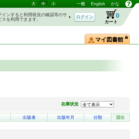
大
中
小
一般
English
かな
0
グインすると利用状況の確認等のサ
ビスを利用できます。
カート
マイ図書館
在庫状況
出版者
出版年月
分類
貸出