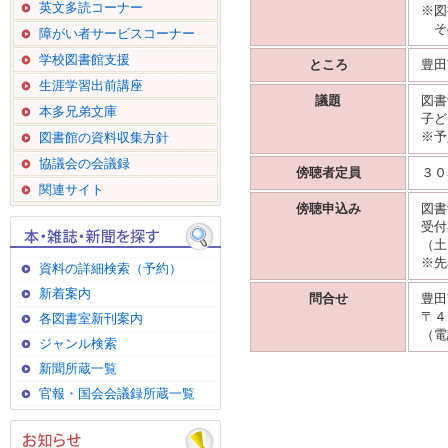
英文多読コーナー
※図
そ
障がい者サービスコーナー
学校図書館支援
ところ
豊田
生涯学習出前講座
議題
図書
本多兄弟文庫
子ど
※予
図書館の資料収集方針
協議会の会議録
傍聴者定員
３０
関連サイト
傍聴申込み
図書
受付
（土
※先
資料の詳細検索（予約）
新着案内
問合せ
豊田
〒４
各図書室新刊案内
（電
ジャンル検索
新聞所蔵一覧
官報・国会会議録所蔵一覧