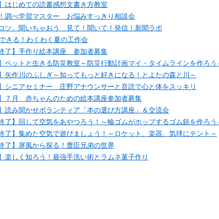
】はじめての読書感想文書き方教室
！調べ学習マスター お悩みすっきり相談会
コツ、聞いちゃおう 見て！聞いて！発信！新聞ラボ
でできる！わくわく夏の工作会
終了】手作り絵本講座 参加者募集
】ペットと生きる防災教室～防災行動計画マイ・タイムラインを作ろう
】矢作川のふしぎ～知ってもっと好きになる！とよたの森と川～
】シニアセミナー 庄野アナウンサーと音読で心と体をスッキリ
】７月 赤ちゃんのための絵本講座参加者募集
】読み聞かせボランティア「本の選び方講座」＆交流会
終了】回して空気をあやつろう！～輪ゴムがホップするゴム銃を作ろう
終了】集めた空気で遊びましょう！～ロケット、楽器、気球にテント～
終了】屏風から探る！豊臣兄弟の世界
】楽しく知ろう！最強手洗い術とラムネ菓子作り