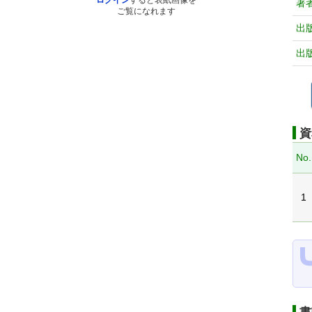
ログイン
すると表紙画像を
著
ご覧になれます
出
出
資
No.
1