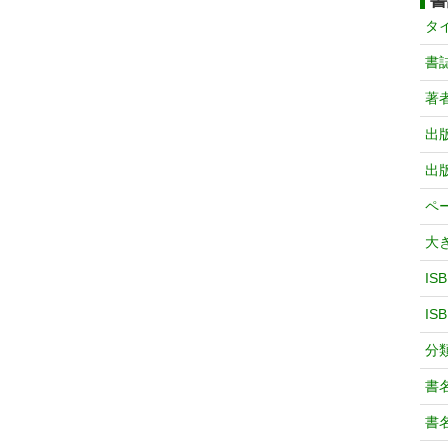
書
タ
書
著
出
出
ペ
大
IS
IS
分
書
書