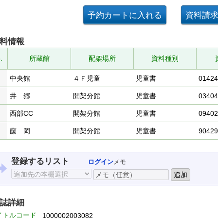
料情報
.
所蔵館
配架場所
資料種別
中央館
４Ｆ児童
児童書
01424
井 郷
開架分館
児童書
03404
西部CC
開架分館
児童書
09402
藤 岡
開架分館
児童書
90429
登録するリスト
ログイン
メモ
誌詳細
イトルコード
1000002003082