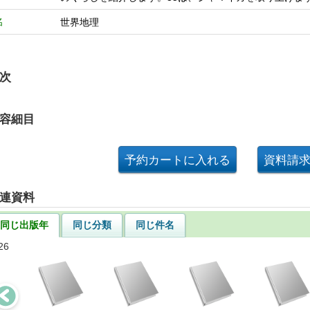
名
世界地理
次
容細目
連資料
同じ出版年
同じ分類
同じ件名
26