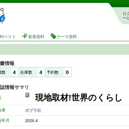
図書館 蔵書検索・予約システム
ロ
ー
約ベスト
新着資料
テーマ資料
書情報
4
4
0
蔵数
在庫数
予約数
誌情報サマリ
現地取材!世界のくらし 
名
版者
ポプラ社
版年月
2026.4