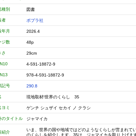
誌種別
図書
版者
ポプラ社
版年月
2026.4
ージ数
48p
きさ
29cm
BN10
4-591-18872-9
BN13
978-4-591-18872-9
類記号
290.8
名
現地取材!世界のくらし 35
名ヨミ
ゲンチ シュザイ セカイ ノ クラシ
巻のタイトル
ジャマイカ
いま、世界の国や地域ではどのようなくらしが営まれて
容紹介
のくらしを紹介します。35は、ジャマイカを取り上げま