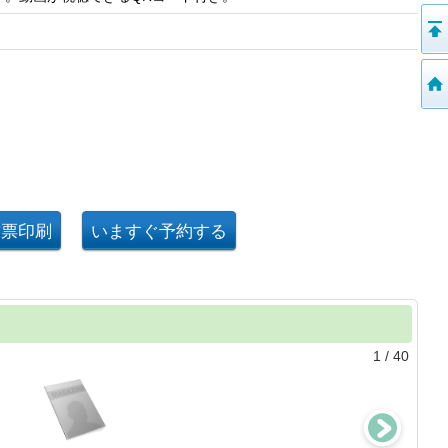
1
/
40