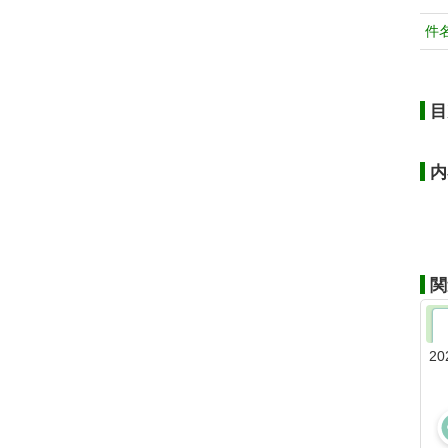
件
目
内
関
20