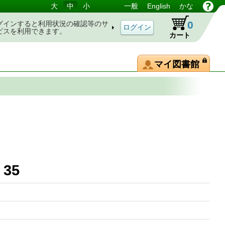
大
中
小
一般
English
かな
0
グインすると利用状況の確認等のサ
ビスを利用できます。
カート
マイ図書館
35