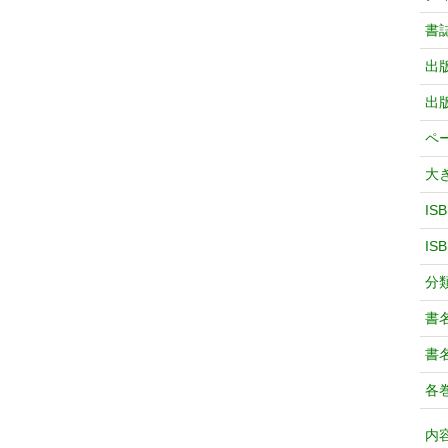
書
出
出
ペ
大
IS
IS
分
書
書
各
内