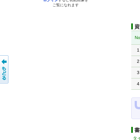
ログイン
すると表紙画像を
ご覧になれます
資
No
1
2
3
4
書
タ