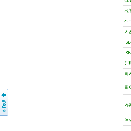
出
出
ペ
大
IS
IS
分
書
書
内
件