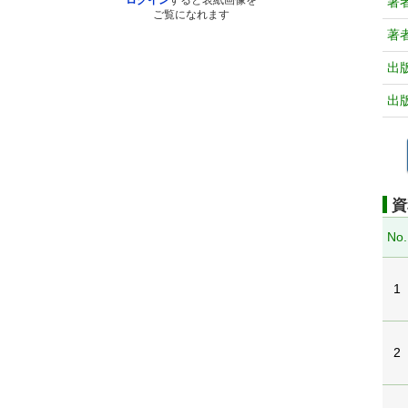
ログイン
すると表紙画像を
著
ご覧になれます
著
出
出
資
No.
1
2