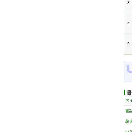
3
4
5
書
タ
書
著