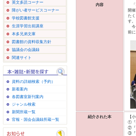
英文多読コーナー
内容
「本
障がい者サービスコーナー
開催
たく
学校図書館支援
す。
生涯学習出前講座
今回
前に
本多兄弟文庫
図書館の資料収集方針
協議会の会議録
関連サイト
資料の詳細検索（予約）
新着案内
各図書室新刊案内
ジャンル検索
新聞所蔵一覧
紹介された本
【小
官報・国会会議録所蔵一覧
①『
②『
③『