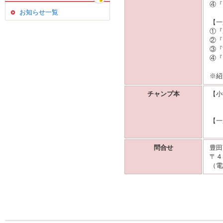
④『
お知らせ一覧
【一
①『
②『
③『
④『
※紹
チャンプ本
【小
『
【一
『
問合せ
豊田
〒４
（電