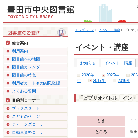
トップページ
>
イベント・講座
>
「ビブリ
総合案内
イベント・講座
利用案内
図書館への地図
お知らせ
イベント・講座
図書館カレンダー
図書館の特色
2026年
2025年
20
年
2017年
2016年
利用者カード有効期限確認
よくある質問
「ビブリオバトル・イン・
目的別コーナー
ブックスタート
こどものページ
とき
１１
ティーンズコーナー
ところ
豊田
自動車資料コーナー