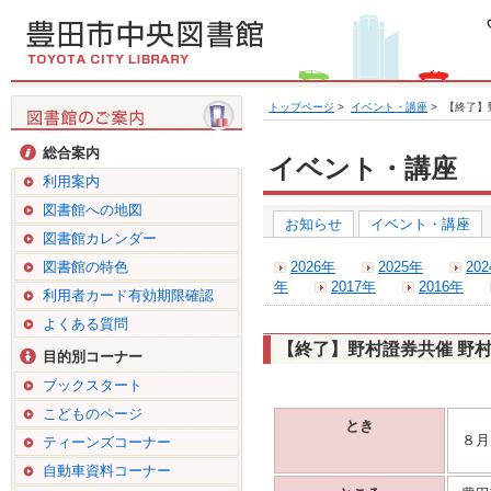
トップページ
>
イベント・講座
>
【終了】
総合案内
イベント・講座
利用案内
図書館への地図
お知らせ
イベント・講座
図書館カレンダー
図書館の特色
2026年
2025年
20
年
2017年
2016年
利用者カード有効期限確認
よくある質問
【終了】野村證券共催 野
目的別コーナー
ブックスタート
こどものページ
とき
８月
ティーンズコーナー
自動車資料コーナー