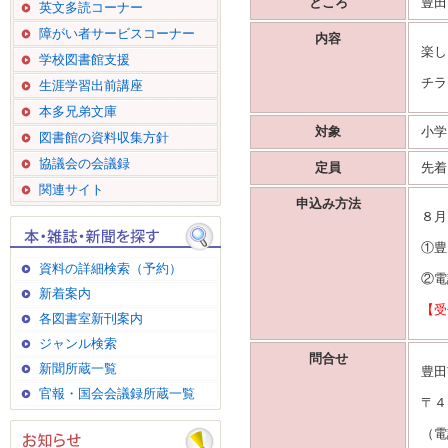
ところ
豊田
英文多読コーナー
障がい者サービスコーナー
内容
楽し
学校図書館支援
チラ
生涯学習出前講座
本多兄弟文庫
対象
小学
図書館の資料収集方針
協議会の会議録
定員
先着
関連サイト
申込み方法
８月
①豊
資料の詳細検索（予約）
②電
新着案内
【受
各図書室新刊案内
ジャンル検索
問合せ
新聞所蔵一覧
豊田
官報・国会会議録所蔵一覧
〒４
（電