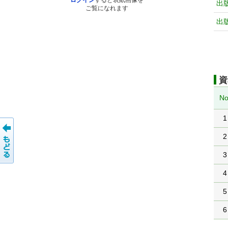
ログイン
すると表紙画像を
出
ご覧になれます
出
資
No
1
2
3
4
5
6