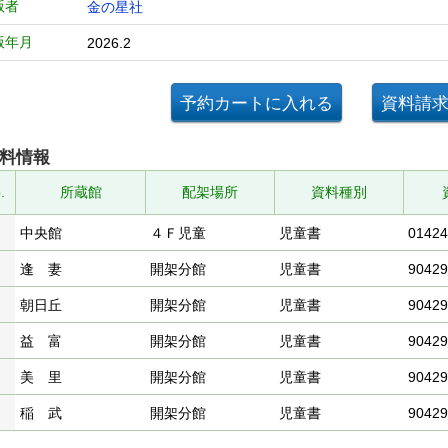
版者
金の星社
版年月
2026.2
料情報
.
所蔵館
配架場所
資料種別
中央館
４Ｆ児童
児童書
01424
逢 妻
開架分館
児童書
90429
朝日丘
開架分館
児童書
90429
益 富
開架分館
児童書
90429
美 里
開架分館
児童書
90429
稲 武
開架分館
児童書
90429