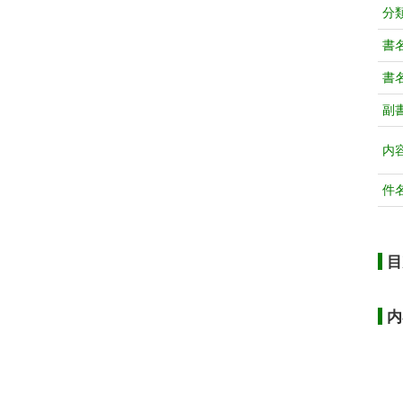
分
書
書
副
内
件
目
内