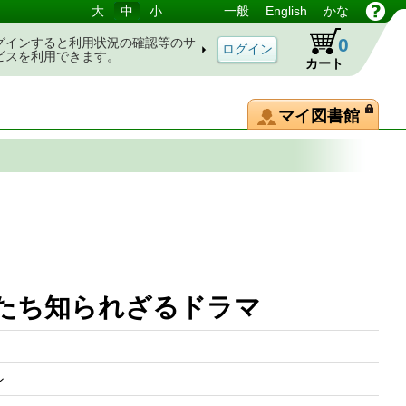
大
中
小
一般
English
かな
0
グインすると利用状況の確認等のサ
ビスを利用できます。
カート
マイ図書館
者たち知られざるドラマ
ン