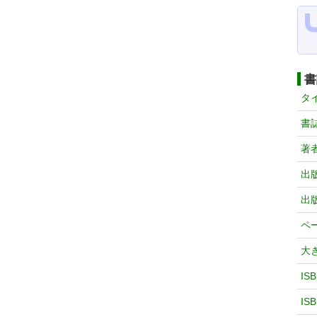
書
タ
書
著
出
出
ペ
大
IS
IS