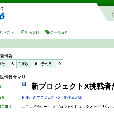
図書館 蔵書検索・予約システム
ロ
ー
約ベスト
新着資料
テーマ資料
書情報
6
6
0
蔵数
在庫数
予約数
誌情報サマリ
新プロジェクトX挑戦
名
者名
NHK「新プロジェクトX」制作班／編
者名ヨミ
エヌエイチケー シン プロジェクト エックス セイサクハ