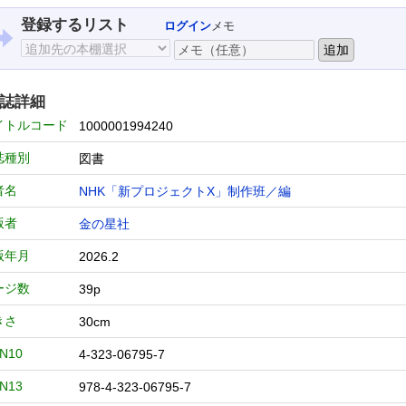
登録するリスト
ログイン
メモ
誌詳細
イトルコード
1000001994240
誌種別
図書
者名
NHK「新プロジェクトX」制作班／編
版者
金の星社
版年月
2026.2
ージ数
39p
きさ
30cm
BN10
4-323-06795-7
BN13
978-4-323-06795-7