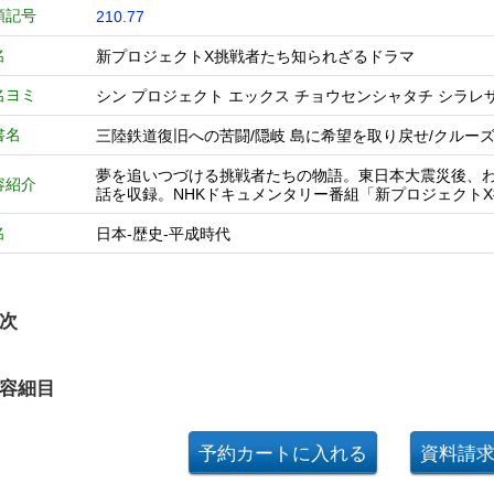
類記号
210.77
名
新プロジェクトX挑戦者たち知られざるドラマ
名ヨミ
シン プロジェクト エックス チョウセンシャタチ シラレ
書名
三陸鉄道復旧への苦闘/隠岐 島に希望を取り戻せ/クルー
夢を追いつづける挑戦者たちの物語。東日本大震災後、わ
容紹介
話を収録。NHKドキュメンタリー番組「新プロジェクト
名
日本-歴史-平成時代
次
容細目