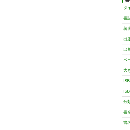
書
タ
書
著
出
出
ペ
大
IS
IS
分
書
書