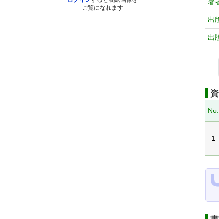
ログイン
すると表紙画像を
著
ご覧になれます
出
出
資
No.
1