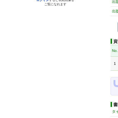
ログイン
すると表紙画像を
出
ご覧になれます
出
資
No.
1
書
タ