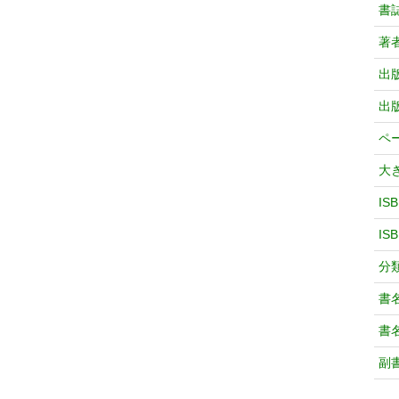
書
著
出
出
ペ
大
IS
IS
分
書
書
副