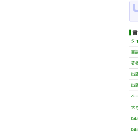
書
タ
書
著
出
出
ペ
大
IS
IS