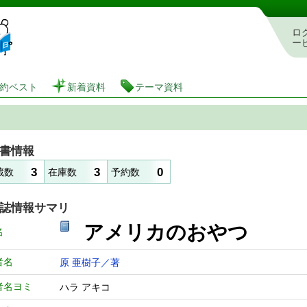
図書館 蔵書検索・予約システム
ロ
ー
約ベスト
新着資料
テーマ資料
書情報
3
3
0
蔵数
在庫数
予約数
誌情報サマリ
アメリカのおやつ
名
者名
原 亜樹子／著
者名ヨミ
ハラ アキコ