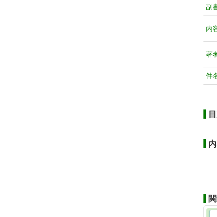
副
内
著
件
目
内
関