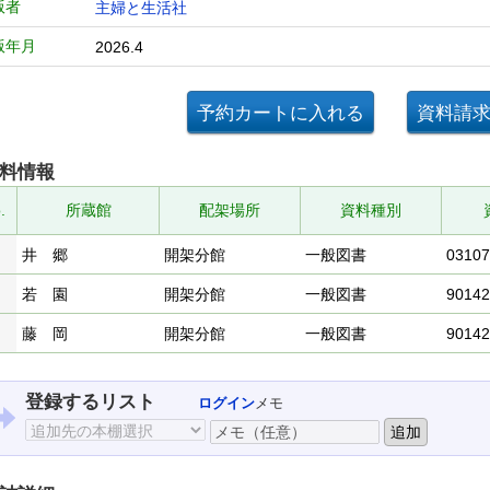
版者
主婦と生活社
版年月
2026.4
料情報
.
所蔵館
配架場所
資料種別
井 郷
開架分館
一般図書
03107
若 園
開架分館
一般図書
90142
藤 岡
開架分館
一般図書
90142
登録するリスト
ログイン
メモ