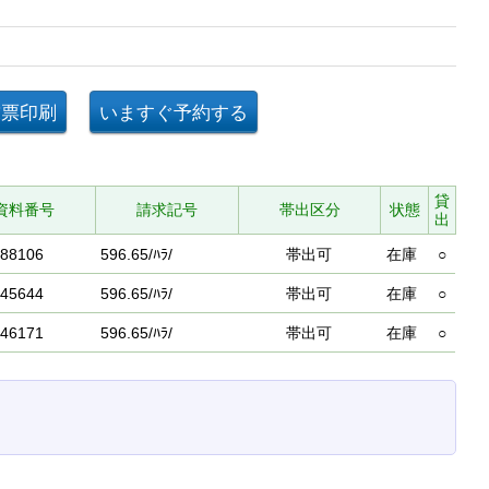
貸
資料番号
請求記号
帯出区分
状態
出
88106
596.65/ﾊﾗ/
帯出可
在庫
○
45644
596.65/ﾊﾗ/
帯出可
在庫
○
46171
596.65/ﾊﾗ/
帯出可
在庫
○