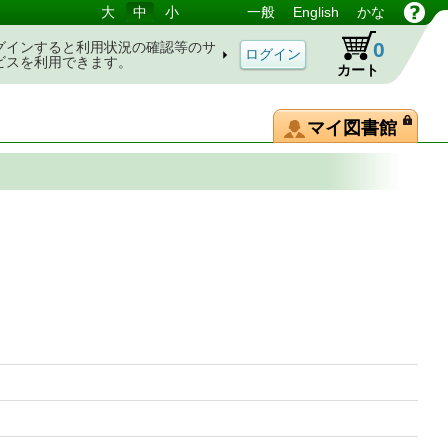
大
中
小
一般
English
かな
0
グインすると利用状況の確認等のサ
ビスを利用できます。
カート
マイ図書館