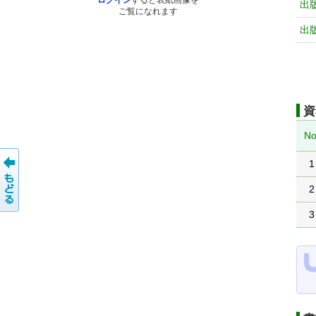
ログイン
すると表紙画像を
出
ご覧になれます
出
資
No
1
2
3