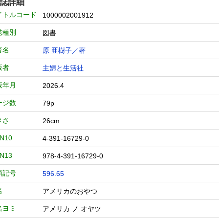
誌詳細
イトルコード
1000002001912
誌種別
図書
者名
原 亜樹子／著
版者
主婦と生活社
版年月
2026.4
ージ数
79p
きさ
26cm
BN10
4-391-16729-0
BN13
978-4-391-16729-0
類記号
596.65
名
アメリカのおやつ
名ヨミ
アメリカ ノ オヤツ