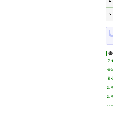
4
5
書
タ
書
著
出
出
ペ