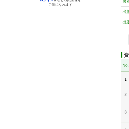
ログイン
すると表紙画像を
著
ご覧になれます
出
出
資
No.
1
2
3