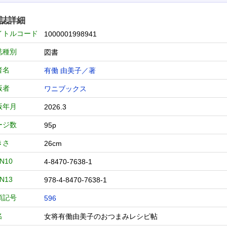
誌詳細
イトルコード
1000001998941
誌種別
図書
者名
有働 由美子／著
版者
ワニブックス
版年月
2026.3
ージ数
95p
きさ
26cm
BN10
4-8470-7638-1
BN13
978-4-8470-7638-1
類記号
596
名
女将有働由美子のおつまみレシピ帖