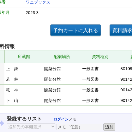
版者
ワニブックス
版年月
2026.3
料情報
.
所蔵館
配架場所
資料種別
上 郷
開架分館
一般図書
5010
若 林
開架分館
一般図書
9014
竜 神
開架分館
一般図書
9014
下 山
開架分館
一般図書
9014
登録するリスト
ログイン
メモ