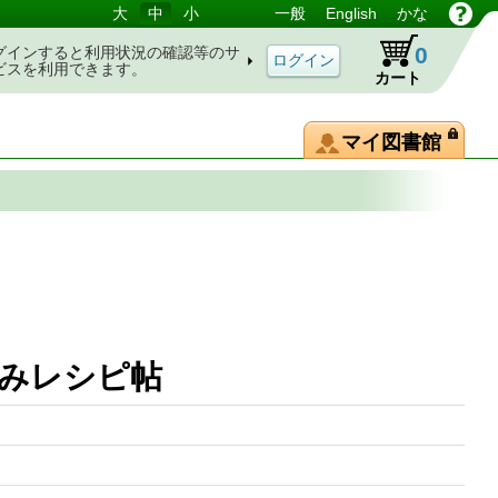
大
中
小
一般
English
かな
0
グインすると利用状況の確認等のサ
ビスを利用できます。
カート
マイ図書館
まみレシピ帖