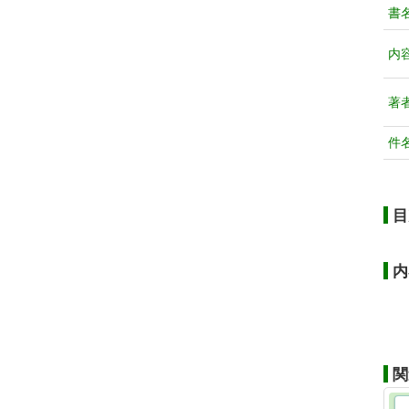
書
内
著
件
目
内
関