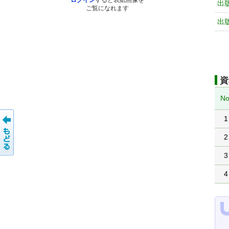
ログイン
すると表紙画像を
出
ご覧になれます
出
資
No
1
2
3
4