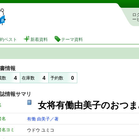
図書館 蔵書検索・予約システム
ロ
ー
約ベスト
新着資料
テーマ資料
書情報
4
4
0
蔵数
在庫数
予約数
誌情報サマリ
女将有働由美子のおつ
名
者名
有働 由美子／著
者名ヨミ
ウドウ ユミコ