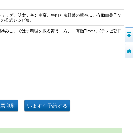
会サラダ、明太チキン南蛮、牛肉と京野菜の華巻…。有働由美子が
」の公式レシピ集。
みこ」では手料理を振る舞う一方、「有働Times」(テレビ朝日