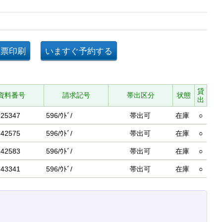
貸
資料番号
請求記号
帯出区分
状態
出
925347
596/ｳﾄﾞ/
帯出可
在庫
○
242575
596/ｳﾄﾞ/
帯出可
在庫
○
242583
596/ｳﾄﾞ/
帯出可
在庫
○
243341
596/ｳﾄﾞ/
帯出可
在庫
○