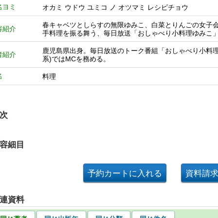
名ヨミ
オカミ ウドウ ユミコ ノ オツマミ レシピチョウ
春キャベツとしらすの無限ゆみこ、白菜とりんごの女子
容紹介
手料理を振る舞う、毎日放送「おしゃべり小料理ゆみこ
鹿児島県出身。毎日放送のトーク番組「おしゃべり小料理ゆ
者紹介
系)ではMCを務める。
名
料理
次
容細目
連資料