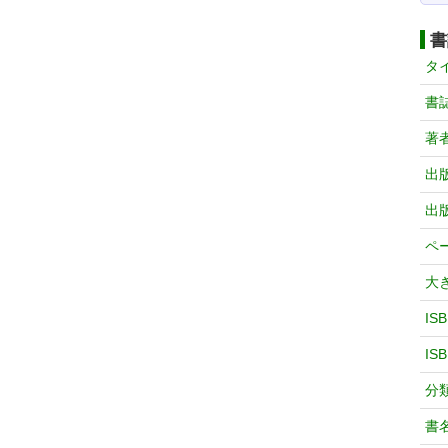
書
タ
書
著
出
出
ペ
大
IS
IS
分
書